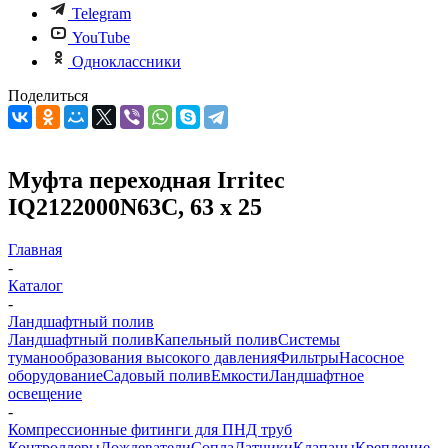
Telegram
YouTube
Одноклассники
Поделиться
Муфта переходная Irritec
IQ2122000N63C, 63 х 25
Главная
-
Каталог
-
Ландшафтный полив
Ландшафтный полив
Капельный полив
Системы
туманообразования высокого давления
Фильтры
Насосное
оборудование
Садовый полив
Емкости
Ландшафтное
освещение
-
Компрессионные фитинги для ПНД труб
Контроллеры
Дождеватели
Сопла
Датчики
Клапаны
Крепление