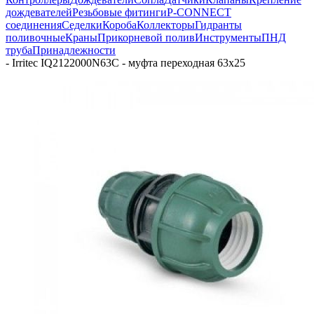
дождевателей
Резьбовые фитинги
P-CONNECT
соединения
Седелки
Короба
Коллекторы
Гидранты
поливочные
Краны
Прикорневой полив
Инструменты
ПНД
труба
Принадлежности
-
Irritec IQ2122000N63C - муфта переходная 63х25