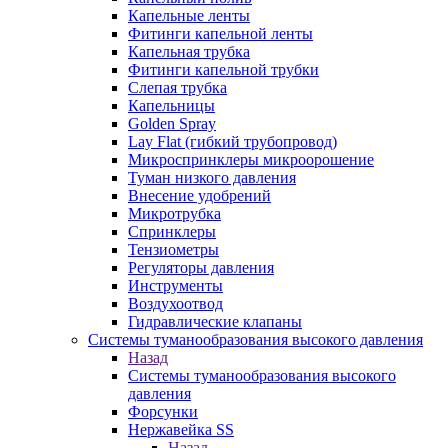
Капельные ленты
Фитинги капельной ленты
Капельная трубка
Фитинги капельной трубки
Слепая трубка
Капельницы
Golden Spray
Lay Flat (гибкий трубопровод)
Микроспринклеры микроорошение
Туман низкого давления
Внесение удобрений
Микротрубка
Спринклеры
Тензиометры
Регуляторы давления
Инструменты
Воздухоотвод
Гидравлические клапаны
Системы туманообразования высокого давления
Назад
Системы туманообразования высокого
давления
Форсунки
Нержавейка SS
Назад