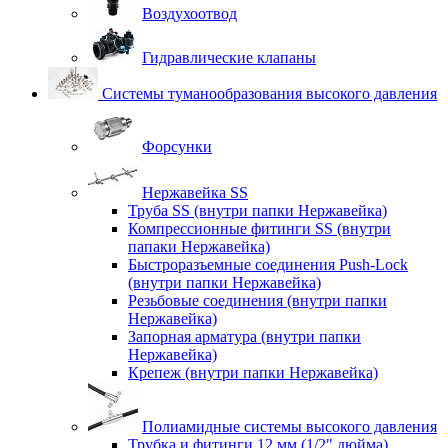
Воздухоотвод
Гидравлические клапаны
Системы туманообразования высокого давления
Форсунки
Нержавейка SS
Труба SS (внутри папки Нержавейка)
Компрессионные фитинги SS (внутри
папаки Нержавейка)
Быстроразъемные соединения Push-Lock
(внутри папки Нержавейка)
Резьбовые соединения (внутри папки
Нержавейка)
Запорная арматура (внутри папки
Нержавейка)
Крепеж (внутри папки Нержавейка)
Полиамидные системы высокого давления
Трубка и фитинги 12 мм (1/2" дюйма)