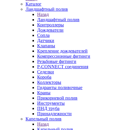
Каталог
Ландшафтный полив
Назад
Ландшафтный полив
Контроллеры
Дождеватели
Сопла
Датчики
Клапаны
Крепление дождевателей
Компрессионные фитинги
Резьбовые фитинги
P-CONNECT соединения
Седелки
Короба
Коллекторы
Гидранты поливочные
Краны
Прикорневой полив
Инструменты
ПНД труба
Принадлежности
Капельный полив
Назад
Капельный полив