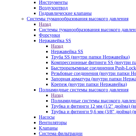
Инструменты
Воздухоотвод
Гидравлические клапаны
Системы туманообразования высокого давления
Назад
Системы туманообразования высокого давлен
Форсунки
Нержавейка SS
Назад
Нержавейка SS
Труба SS (внутри папки Нержавейка)
Компрессионные фитинги SS (внутри п
Быстроразъемные соединения Push-Lock
Резьбовые соединения (внутри папки Н
Запорная арматура (внутри папки Нерж
Крепеж (внутри папки Нержавейка)
Полиамидные системы высокого давления
Назад
Полиамидные системы высокого давлен
Трубка и фитинги 12 мм (1/2" дюйма) (
Трубка и фитинги 9,6 мм (3/8" дюйма) 
Насосы
Вентиляторы
Клапаны
Система фильтрации