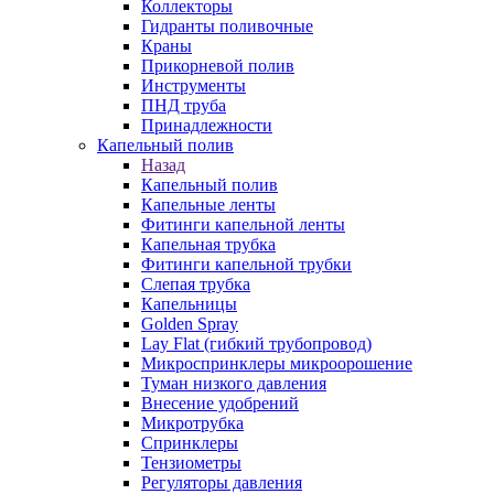
Коллекторы
Гидранты поливочные
Краны
Прикорневой полив
Инструменты
ПНД труба
Принадлежности
Капельный полив
Назад
Капельный полив
Капельные ленты
Фитинги капельной ленты
Капельная трубка
Фитинги капельной трубки
Слепая трубка
Капельницы
Golden Spray
Lay Flat (гибкий трубопровод)
Микроспринклеры микроорошение
Туман низкого давления
Внесение удобрений
Микротрубка
Спринклеры
Тензиометры
Регуляторы давления