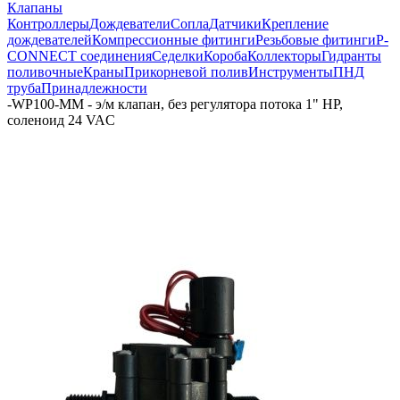
Клапаны
Контроллеры
Дождеватели
Сопла
Датчики
Крепление
дождевателей
Компрессионные фитинги
Резьбовые фитинги
P-
CONNECT соединения
Седелки
Короба
Коллекторы
Гидранты
поливочные
Краны
Прикорневой полив
Инструменты
ПНД
труба
Принадлежности
-
WP100-MM - э/м клапан, без регулятора потока 1" НР,
соленоид 24 VAC