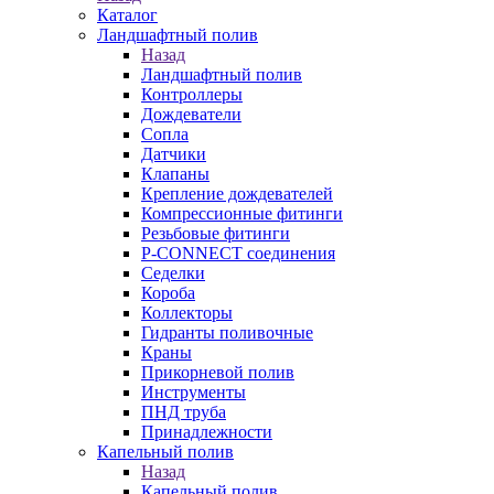
Каталог
Ландшафтный полив
Назад
Ландшафтный полив
Контроллеры
Дождеватели
Сопла
Датчики
Клапаны
Крепление дождевателей
Компрессионные фитинги
Резьбовые фитинги
P-CONNECT соединения
Седелки
Короба
Коллекторы
Гидранты поливочные
Краны
Прикорневой полив
Инструменты
ПНД труба
Принадлежности
Капельный полив
Назад
Капельный полив