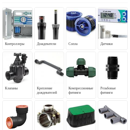
Контроллеры
Дождеватели
Сопла
Датчики
Клапаны
Крепление
Компрессионные
Резьбовые
дождевателей
фитинги
фитинги