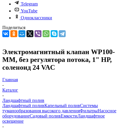
Telegram
YouTube
Одноклассники
Поделиться
Электромагнитный клапан WP100-
MM, без регулятора потока, 1" НР,
соленоид 24 VAC
Главная
-
Каталог
-
Ландшафтный полив
Ландшафтный полив
Капельный полив
Системы
туманообразования высокого давления
Фильтры
Насосное
оборудование
Садовый полив
Емкости
Ландшафтное
освещение
-