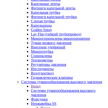
Капельные ленты
Фитинги капельной ленты
Капельная трубка
Фитинги капельной трубки
Слепая трубка
Капельницы
Golden Spray
Lay Flat (гибкий трубопровод)
Микроспринклеры микроорошение
Туман низкого давления
Внесение удобрений
Микротрубка
Спринклеры
Тензиометры
Регуляторы давления
Инструменты
Воздухоотвод
Гидравлические клапаны
Системы туманообразования высокого давления
Назад
Системы туманообразования высокого
давления
Форсунки
Нержавейка SS
Назад