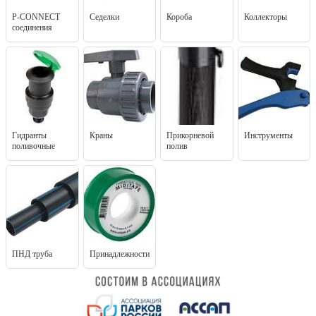
P-CONNECT
Седелки
Короба
Коллекторы
соединения
Гидранты
Краны
Прикорневой
Инструменты
поливочные
полив
ПНД труба
Принадлежности