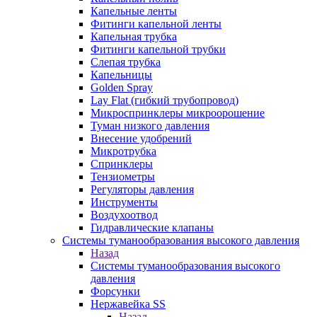
Капельные ленты
Фитинги капельной ленты
Капельная трубка
Фитинги капельной трубки
Слепая трубка
Капельницы
Golden Spray
Lay Flat (гибкий трубопровод)
Микроспринклеры микроорошение
Туман низкого давления
Внесение удобрений
Микротрубка
Спринклеры
Тензиометры
Регуляторы давления
Инструменты
Воздухоотвод
Гидравлические клапаны
Системы туманообразования высокого давления
Назад
Системы туманообразования высокого
давления
Форсунки
Нержавейка SS
Назад