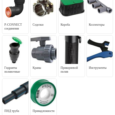
P-CONNECT
Седелки
Короба
Коллекторы
соединения
Гидранты
Краны
Прикорневой
Инструменты
поливочные
полив
ПНД труба
Принадлежности