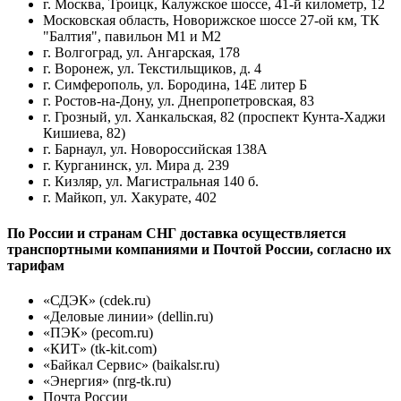
г. Москва, Троицк, Калужское шоссе, 41-й километр, 12
Московская область, Новорижское шоссе 27-ой км, ТК
"Балтия", павильон М1 и М2
г. Волгоград, ул. Ангарская, 178
г. Воронеж, ул. Текстильщиков, д. 4
г. Симферополь, ул. Бородина, 14Е литер Б
г. Ростов-на-Дону, ул. Днепропетровская, 83
г. Грозный, ул. Ханкальская, 82 (проспект Кунта-Хаджи
Кишиева, 82)
г. Барнаул, ул. Новороссийская 138А
г. Курганинск, ул. Мира д. 239
г. Кизляр, ул. Магистральная 140 б.
г. Майкоп, ул. Хакурате, 402
По России и странам СНГ доставка осуществляется
транспортными компаниями и Почтой России, согласно их
тарифам
«СДЭК» (cdek.ru)
«Деловые линии» (dellin.ru)
«ПЭК» (pecom.ru)
«КИТ» (tk-kit.com)
«Байкал Сервис» (baikalsr.ru)
«Энергия» (nrg-tk.ru)
Почта России