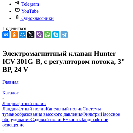
Telegram
YouTube
Одноклассники
Поделиться
Электромагнитный клапан Hunter
ICV-301G-B, с регулятором потока, 3"
ВР, 24 V
Главная
-
Каталог
-
Ландшафтный полив
Ландшафтный полив
Капельный полив
Системы
туманообразования высокого давления
Фильтры
Насосное
оборудование
Садовый полив
Емкости
Ландшафтное
освещение
-