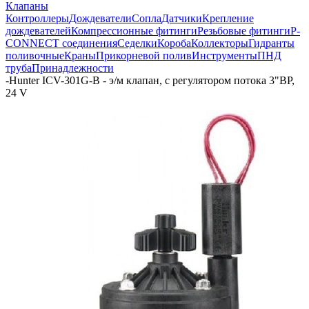
Клапаны
Контроллеры
Дождеватели
Сопла
Датчики
Крепление
дождевателей
Компрессионные фитинги
Резьбовые фитинги
P-
CONNECT соединения
Седелки
Короба
Коллекторы
Гидранты
поливочные
Краны
Прикорневой полив
Инструменты
ПНД
труба
Принадлежности
-
Hunter ICV-301G-B - э/м клапан, с регулятором потока 3"ВР,
24 V