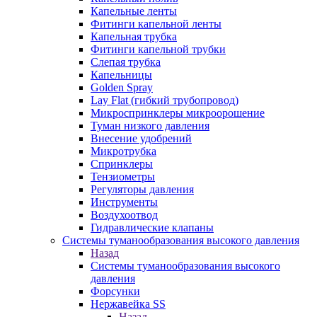
Капельные ленты
Фитинги капельной ленты
Капельная трубка
Фитинги капельной трубки
Слепая трубка
Капельницы
Golden Spray
Lay Flat (гибкий трубопровод)
Микроспринклеры микроорошение
Туман низкого давления
Внесение удобрений
Микротрубка
Спринклеры
Тензиометры
Регуляторы давления
Инструменты
Воздухоотвод
Гидравлические клапаны
Системы туманообразования высокого давления
Назад
Системы туманообразования высокого
давления
Форсунки
Нержавейка SS
Назад