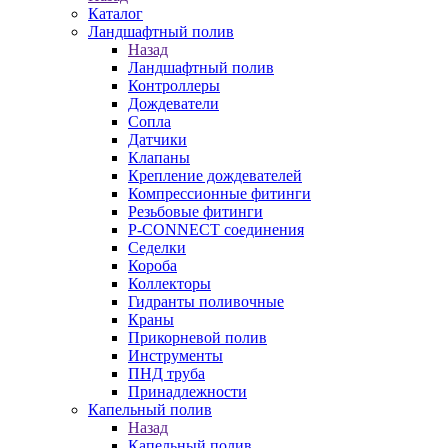
Каталог
Ландшафтный полив
Назад
Ландшафтный полив
Контроллеры
Дождеватели
Сопла
Датчики
Клапаны
Крепление дождевателей
Компрессионные фитинги
Резьбовые фитинги
P-CONNECT соединения
Седелки
Короба
Коллекторы
Гидранты поливочные
Краны
Прикорневой полив
Инструменты
ПНД труба
Принадлежности
Капельный полив
Назад
Капельный полив