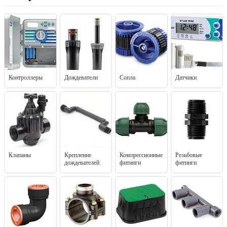
Контроллеры
Дождеватели
Сопла
Датчики
Клапаны
Крепление
Компрессионные
Резьбовые
дождевателей
фитинги
фитинги