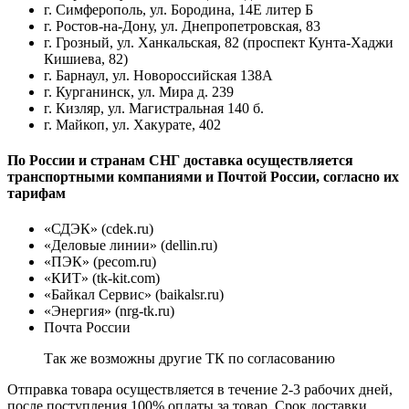
г. Симферополь, ул. Бородина, 14Е литер Б
г. Ростов-на-Дону, ул. Днепропетровская, 83
г. Грозный, ул. Ханкальская, 82 (проспект Кунта-Хаджи
Кишиева, 82)
г. Барнаул, ул. Новороссийская 138А
г. Курганинск, ул. Мира д. 239
г. Кизляр, ул. Магистральная 140 б.
г. Майкоп, ул. Хакурате, 402
По России и странам СНГ доставка осуществляется
транспортными компаниями и Почтой России, согласно их
тарифам
«СДЭК» (cdek.ru)
«Деловые линии» (dellin.ru)
«ПЭК» (pecom.ru)
«КИТ» (tk-kit.com)
«Байкал Сервис» (baikalsr.ru)
«Энергия» (nrg-tk.ru)
Почта России
Так же возможны другие ТК по согласованию
Отправка товара осуществляется в течение 2-3 рабочих дней,
после поступления 100% оплаты за товар. Срок доставки