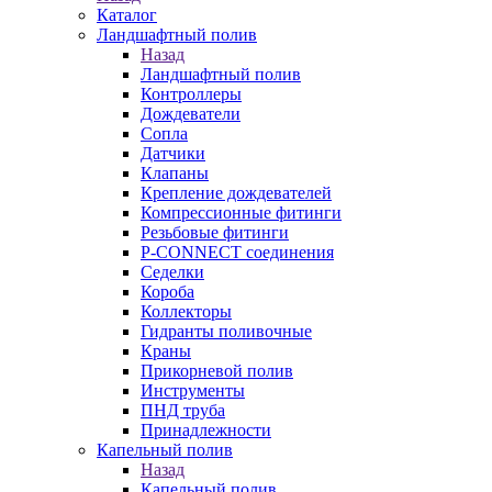
Каталог
Ландшафтный полив
Назад
Ландшафтный полив
Контроллеры
Дождеватели
Сопла
Датчики
Клапаны
Крепление дождевателей
Компрессионные фитинги
Резьбовые фитинги
P-CONNECT соединения
Седелки
Короба
Коллекторы
Гидранты поливочные
Краны
Прикорневой полив
Инструменты
ПНД труба
Принадлежности
Капельный полив
Назад
Капельный полив