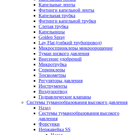
Капельные ленты
Фитинги капельной ленты
Капельная трубка
Фитинги капельной трубки
Слепая трубка
Капельницы
Golden Spray
Lay Flat (гибкий трубопровод)
Микроспринклеры микроорошение
Туман низкого давления
Внесение удобрений
Микротрубка
Спринклеры
Тензиометры
Регуляторы давления
Инструменты
Воздухоотвод
Гидравлические клапаны
Системы туманообразования высокого давления
Назад
Системы туманообразования высокого
давления
Форсунки
Нержавейка SS
Назад