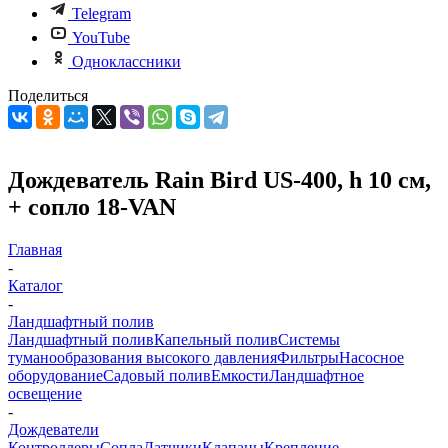
Telegram
YouTube
Одноклассники
Поделиться
Дождеватель Rain Bird US-400, h 10 см,
+ сопло 18-VAN
Главная
-
Каталог
-
Ландшафтный полив
Ландшафтный полив
Капельный полив
Системы
туманообразования высокого давления
Фильтры
Насосное
оборудование
Садовый полив
Емкости
Ландшафтное
освещение
-
Дождеватели
Контроллеры
Сопла
Датчики
Клапаны
Крепление