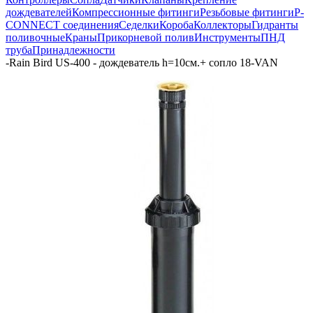
дождевателей
Компрессионные фитинги
Резьбовые фитинги
P-
CONNECT соединения
Седелки
Короба
Коллекторы
Гидранты
поливочные
Краны
Прикорневой полив
Инструменты
ПНД
труба
Принадлежности
-
Rain Bird US-400 - дождеватель h=10см.+ сопло 18-VAN