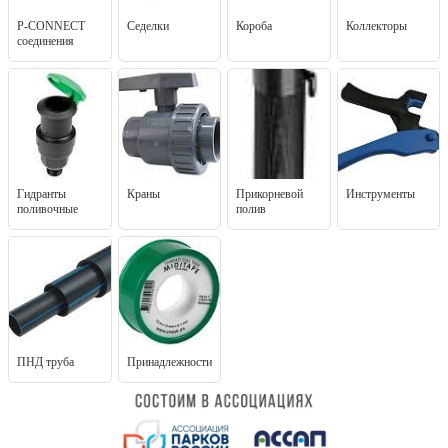
P-CONNECT
Седелки
Короба
Коллекторы
соединения
Гидранты
Краны
Прикорневой
Инструменты
поливочные
полив
ПНД труба
Принадлежности