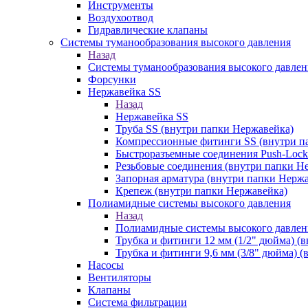
Инструменты
Воздухоотвод
Гидравлические клапаны
Системы туманообразования высокого давления
Назад
Системы туманообразования высокого давлен
Форсунки
Нержавейка SS
Назад
Нержавейка SS
Труба SS (внутри папки Нержавейка)
Компрессионные фитинги SS (внутри п
Быстроразъемные соединения Push-Lock
Резьбовые соединения (внутри папки Н
Запорная арматура (внутри папки Нерж
Крепеж (внутри папки Нержавейка)
Полиамидные системы высокого давления
Назад
Полиамидные системы высокого давлен
Трубка и фитинги 12 мм (1/2" дюйма) (
Трубка и фитинги 9,6 мм (3/8" дюйма) 
Насосы
Вентиляторы
Клапаны
Система фильтрации