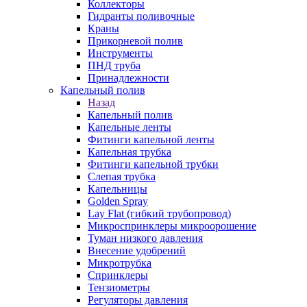
Коллекторы
Гидранты поливочные
Краны
Прикорневой полив
Инструменты
ПНД труба
Принадлежности
Капельный полив
Назад
Капельный полив
Капельные ленты
Фитинги капельной ленты
Капельная трубка
Фитинги капельной трубки
Слепая трубка
Капельницы
Golden Spray
Lay Flat (гибкий трубопровод)
Микроспринклеры микроорошение
Туман низкого давления
Внесение удобрений
Микротрубка
Спринклеры
Тензиометры
Регуляторы давления