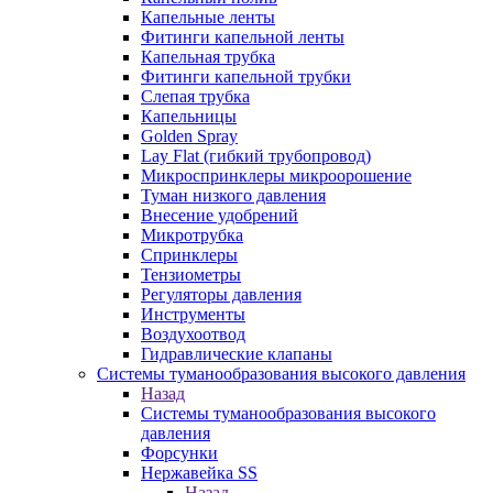
Капельные ленты
Фитинги капельной ленты
Капельная трубка
Фитинги капельной трубки
Слепая трубка
Капельницы
Golden Spray
Lay Flat (гибкий трубопровод)
Микроспринклеры микроорошение
Туман низкого давления
Внесение удобрений
Микротрубка
Спринклеры
Тензиометры
Регуляторы давления
Инструменты
Воздухоотвод
Гидравлические клапаны
Системы туманообразования высокого давления
Назад
Системы туманообразования высокого
давления
Форсунки
Нержавейка SS
Назад