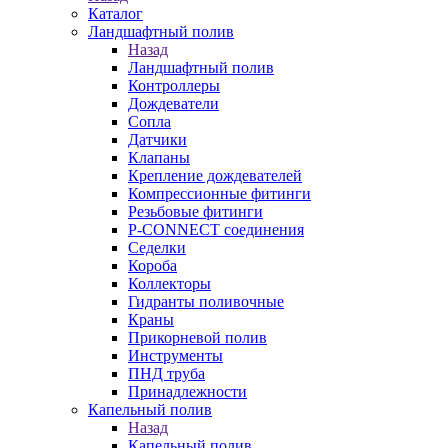
Каталог
Ландшафтный полив
Назад
Ландшафтный полив
Контроллеры
Дождеватели
Сопла
Датчики
Клапаны
Крепление дождевателей
Компрессионные фитинги
Резьбовые фитинги
P-CONNECT соединения
Седелки
Короба
Коллекторы
Гидранты поливочные
Краны
Прикорневой полив
Инструменты
ПНД труба
Принадлежности
Капельный полив
Назад
Капельный полив