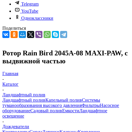
Telegram
YouTube
Одноклассники
Поделиться
Ротор Rain Bird 2045А-08 MAXI-PAW, с
выдвижной частью
Главная
-
Каталог
-
Ландшафтный полив
Ландшафтный полив
Капельный полив
Системы
туманообразования высокого давления
Фильтры
Насосное
оборудование
Садовый полив
Емкости
Ландшафтное
освещение
-
Дождеватели
Контроллеры
Сопла
Датчики
Клапаны
Крепление