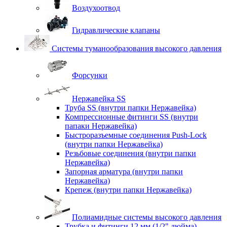
Воздухоотвод
Гидравлические клапаны
Системы туманообразования высокого давления
Форсунки
Нержавейка SS
Труба SS (внутри папки Нержавейка)
Компрессионные фитинги SS (внутри
папаки Нержавейка)
Быстроразъемные соединения Push-Lock
(внутри папки Нержавейка)
Резьбовые соединения (внутри папки
Нержавейка)
Запорная арматура (внутри папки
Нержавейка)
Крепеж (внутри папки Нержавейка)
Полиамидные системы высокого давления
Трубка и фитинги 12 мм (1/2" дюйма)