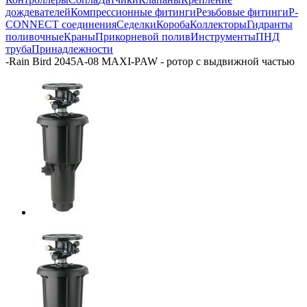
дождевателей
Компрессионные фитинги
Резьбовые фитинги
P-
CONNECT соединения
Седелки
Короба
Коллекторы
Гидранты
поливочные
Краны
Прикорневой полив
Инструменты
ПНД
труба
Принадлежности
-
Rain Bird 2045А-08 MAXI-PAW - ротор с выдвижной частью