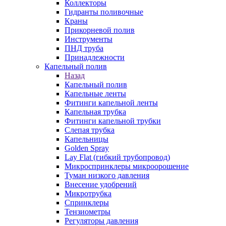
Коллекторы
Гидранты поливочные
Краны
Прикорневой полив
Инструменты
ПНД труба
Принадлежности
Капельный полив
Назад
Капельный полив
Капельные ленты
Фитинги капельной ленты
Капельная трубка
Фитинги капельной трубки
Слепая трубка
Капельницы
Golden Spray
Lay Flat (гибкий трубопровод)
Микроспринклеры микроорошение
Туман низкого давления
Внесение удобрений
Микротрубка
Спринклеры
Тензиометры
Регуляторы давления