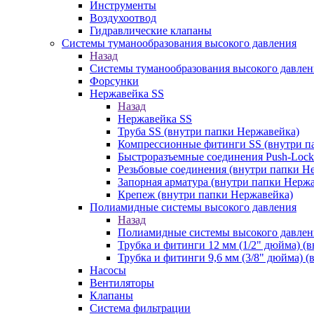
Инструменты
Воздухоотвод
Гидравлические клапаны
Системы туманообразования высокого давления
Назад
Системы туманообразования высокого давлен
Форсунки
Нержавейка SS
Назад
Нержавейка SS
Труба SS (внутри папки Нержавейка)
Компрессионные фитинги SS (внутри п
Быстроразъемные соединения Push-Lock
Резьбовые соединения (внутри папки Н
Запорная арматура (внутри папки Нерж
Крепеж (внутри папки Нержавейка)
Полиамидные системы высокого давления
Назад
Полиамидные системы высокого давлен
Трубка и фитинги 12 мм (1/2" дюйма) (
Трубка и фитинги 9,6 мм (3/8" дюйма) 
Насосы
Вентиляторы
Клапаны
Система фильтрации