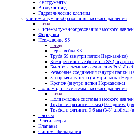
Инструменты
Воздухоотвод
Гидравлические клапаны
Системы туманообразования высокого давления
Назад
Системы туманообразования высокого давлен
Форсунки
Нержавейка SS
Назад
Нержавейка SS
Труба SS (внутри папки Нержавейка)
Компрессионные фитинги SS (внутри п
Быстроразъемные соединения Push-Lock
Резьбовые соединения (внутри папки Н
Запорная арматура (внутри папки Нерж
Крепеж (внутри папки Нержавейка)
Полиамидные системы высокого давления
Назад
Полиамидные системы высокого давлен
Трубка и фитинги 12 мм (1/2" дюйма) (
Трубка и фитинги 9,6 мм (3/8" дюйма) 
Насосы
Вентиляторы
Клапаны
Система фильтрации