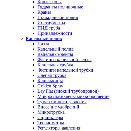
Коллекторы
Гидранты поливочные
Краны
Прикорневой полив
Инструменты
ПНД труба
Принадлежности
Капельный полив
Назад
Капельный полив
Капельные ленты
Фитинги капельной ленты
Капельная трубка
Фитинги капельной трубки
Слепая трубка
Капельницы
Golden Spray
Lay Flat (гибкий трубопровод)
Микроспринклеры микроорошение
Туман низкого давления
Внесение удобрений
Микротрубка
Спринклеры
Тензиометры
Регуляторы давления