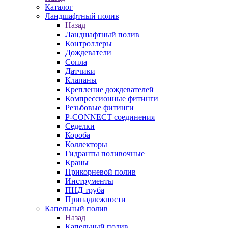
Каталог
Ландшафтный полив
Назад
Ландшафтный полив
Контроллеры
Дождеватели
Сопла
Датчики
Клапаны
Крепление дождевателей
Компрессионные фитинги
Резьбовые фитинги
P-CONNECT соединения
Седелки
Короба
Коллекторы
Гидранты поливочные
Краны
Прикорневой полив
Инструменты
ПНД труба
Принадлежности
Капельный полив
Назад
Капельный полив