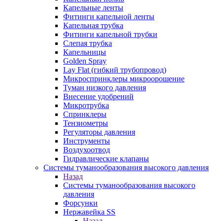
Капельные ленты
Фитинги капельной ленты
Капельная трубка
Фитинги капельной трубки
Слепая трубка
Капельницы
Golden Spray
Lay Flat (гибкий трубопровод)
Микроспринклеры микроорошение
Туман низкого давления
Внесение удобрений
Микротрубка
Спринклеры
Тензиометры
Регуляторы давления
Инструменты
Воздухоотвод
Гидравлические клапаны
Системы туманообразования высокого давления
Назад
Системы туманообразования высокого
давления
Форсунки
Нержавейка SS
Назад