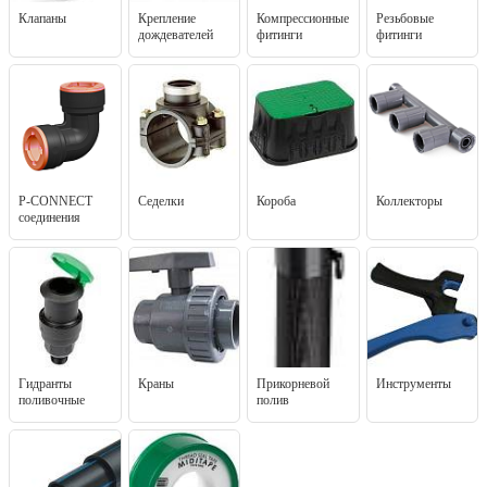
Клапаны
Крепление
Компрессионные
Резьбовые
дождевателей
фитинги
фитинги
P-CONNECT
Седелки
Короба
Коллекторы
соединения
Гидранты
Краны
Прикорневой
Инструменты
поливочные
полив