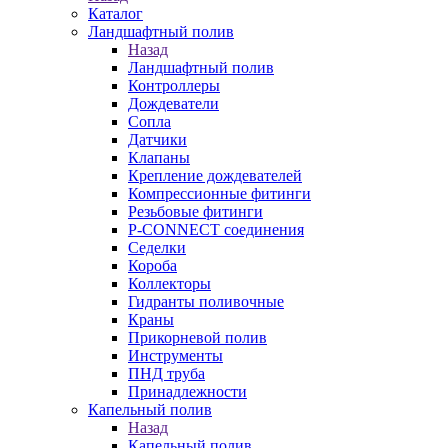
Каталог
Ландшафтный полив
Назад
Ландшафтный полив
Контроллеры
Дождеватели
Сопла
Датчики
Клапаны
Крепление дождевателей
Компрессионные фитинги
Резьбовые фитинги
P-CONNECT соединения
Седелки
Короба
Коллекторы
Гидранты поливочные
Краны
Прикорневой полив
Инструменты
ПНД труба
Принадлежности
Капельный полив
Назад
Капельный полив