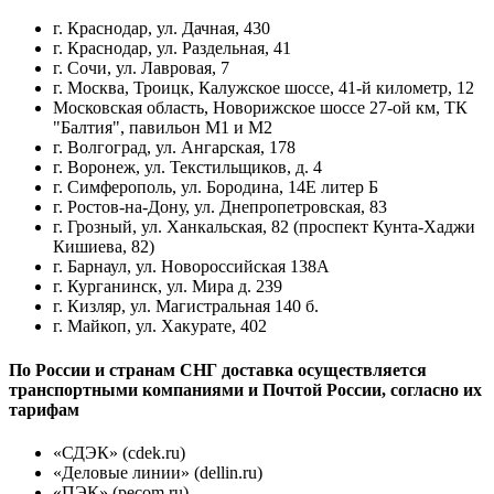
г. Краснодар, ул. Дачная, 430
г. Краснодар, ул. Раздельная, 41
г. Сочи, ул. Лавровая, 7
г. Москва, Троицк, Калужское шоссе, 41-й километр, 12
Московская область, Новорижское шоссе 27-ой км, ТК
"Балтия", павильон М1 и М2
г. Волгоград, ул. Ангарская, 178
г. Воронеж, ул. Текстильщиков, д. 4
г. Симферополь, ул. Бородина, 14Е литер Б
г. Ростов-на-Дону, ул. Днепропетровская, 83
г. Грозный, ул. Ханкальская, 82 (проспект Кунта-Хаджи
Кишиева, 82)
г. Барнаул, ул. Новороссийская 138А
г. Курганинск, ул. Мира д. 239
г. Кизляр, ул. Магистральная 140 б.
г. Майкоп, ул. Хакурате, 402
По России и странам СНГ доставка осуществляется
транспортными компаниями и Почтой России, согласно их
тарифам
«СДЭК» (cdek.ru)
«Деловые линии» (dellin.ru)
«ПЭК» (pecom.ru)