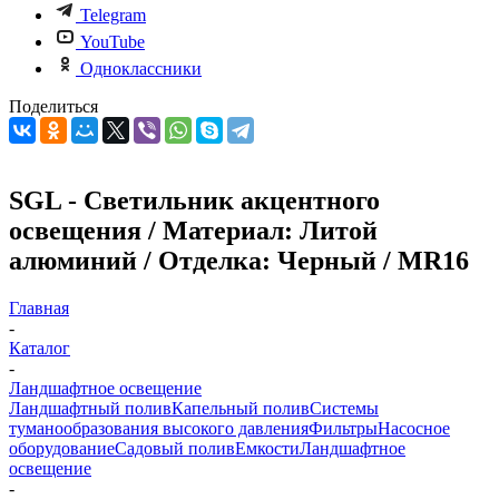
Telegram
YouTube
Одноклассники
Поделиться
SGL - Светильник акцентного
освещения / Материал: Литой
алюминий / Отделка: Черный / MR16
Главная
-
Каталог
-
Ландшафтное освещение
Ландшафтный полив
Капельный полив
Системы
туманообразования высокого давления
Фильтры
Насосное
оборудование
Садовый полив
Емкости
Ландшафтное
освещение
-