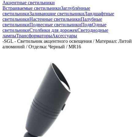
Акцентные светильники
Встраиваемые светильники
Заглублённые
светильники
Заливающие светильники
Ландшафтные
светильники
Настенные светильники
Палубные
светильники
Подвесные светильники
ПодвОдные
светильники
Столбики для дорожек
Светодиодные
лампы
Трансформаторы
Аксессуары
-
SGL - Светильник акцентного освещения / Материал: Литой
алюминий / Отделка: Черный / MR16