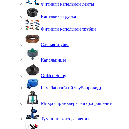
Фитинги капельной ленты
Капельная трубка
Фитинги капельной трубки
Слепая трубка
Капельницы
Golden Spray
Lay Flat (гибкий трубопровод)
Микроспринклеры микроорошение
Туман низкого давления