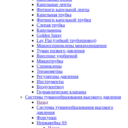
Капельные ленты
Фитинги капельной ленты
Капельная трубка
Фитинги капельной трубки
Слепая трубка
Капельницы
Golden Spray
Lay Flat (гибкий трубопровод)
Микроспринклеры микроорошение
Туман низкого давления
Внесение удобрений
Микротрубка
Спринклеры
Тензиометры
Регуляторы давления
Инструменты
Воздухоотвод
Гидравлические клапаны
Системы туманообразования высокого давления
Назад
Системы туманообразования высокого
давления
Форсунки
Нержавейка SS
Назад