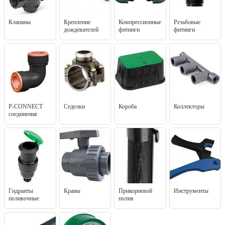
Клапаны
Крепление
Компрессионные
Резьбовые
дождевателей
фитинги
фитинги
P-CONNECT
Седелки
Короба
Коллекторы
соединения
Гидранты
Краны
Прикорневой
Инструменты
поливочные
полив