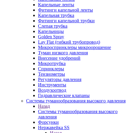
Капельные ленты
Фитинги капельной ленты
Капельная трубка
Фитинги капельной трубки
Слепая трубка
Капельницы
Golden Spray
Lay Flat (гибкий трубопровод)
Микроспринклеры микроорошение
Туман низкого давления
Внесение удобрений
Микротрубка
Спринклеры
Тензиометры
Регуляторы давления
Инструменты
Воздухоотвод
Гидравлические клапаны
Системы туманообразования высокого давления
Назад
Системы туманообразования высокого
давления
Форсунки
Нержавейка SS
Назад