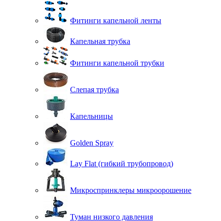
Фитинги капельной ленты
Капельная трубка
Фитинги капельной трубки
Слепая трубка
Капельницы
Golden Spray
Lay Flat (гибкий трубопровод)
Микроспринклеры микроорошение
Туман низкого давления