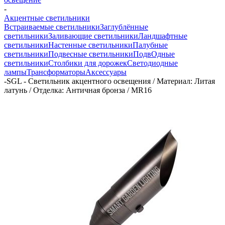
-
Акцентные светильники
Встраиваемые светильники
Заглублённые
светильники
Заливающие светильники
Ландшафтные
светильники
Настенные светильники
Палубные
светильники
Подвесные светильники
ПодвОдные
светильники
Столбики для дорожек
Светодиодные
лампы
Трансформаторы
Аксессуары
-
SGL - Светильник акцентного освещения / Материал: Литая
латунь / Отделка: Античная бронза / MR16