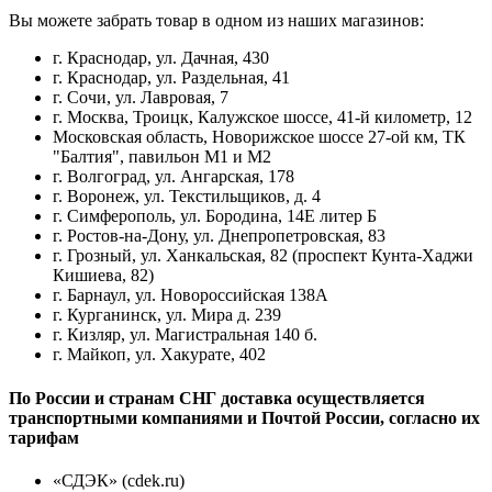
Вы можете забрать товар в одном из наших магазинов:
г. Краснодар, ул. Дачная, 430
г. Краснодар, ул. Раздельная, 41
г. Сочи, ул. Лавровая, 7
г. Москва, Троицк, Калужское шоссе, 41-й километр, 12
Московская область, Новорижское шоссе 27-ой км, ТК
"Балтия", павильон М1 и М2
г. Волгоград, ул. Ангарская, 178
г. Воронеж, ул. Текстильщиков, д. 4
г. Симферополь, ул. Бородина, 14Е литер Б
г. Ростов-на-Дону, ул. Днепропетровская, 83
г. Грозный, ул. Ханкальская, 82 (проспект Кунта-Хаджи
Кишиева, 82)
г. Барнаул, ул. Новороссийская 138А
г. Курганинск, ул. Мира д. 239
г. Кизляр, ул. Магистральная 140 б.
г. Майкоп, ул. Хакурате, 402
По России и странам СНГ доставка осуществляется
транспортными компаниями и Почтой России, согласно их
тарифам
«СДЭК» (cdek.ru)