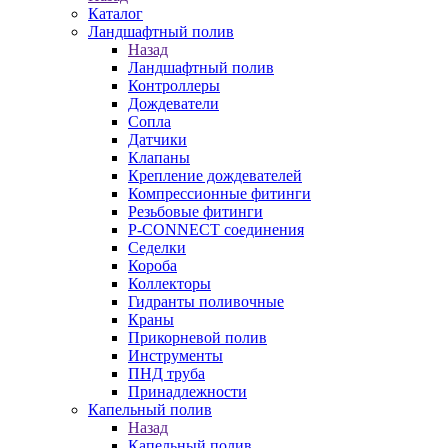
Каталог
Ландшафтный полив
Назад
Ландшафтный полив
Контроллеры
Дождеватели
Сопла
Датчики
Клапаны
Крепление дождевателей
Компрессионные фитинги
Резьбовые фитинги
P-CONNECT соединения
Седелки
Короба
Коллекторы
Гидранты поливочные
Краны
Прикорневой полив
Инструменты
ПНД труба
Принадлежности
Капельный полив
Назад
Капельный полив