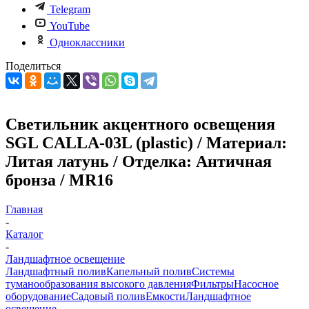
Telegram
YouTube
Одноклассники
Поделиться
Светильник акцентного освещения
SGL CALLA-03L (plastic) / Материал:
Литая латунь / Отделка: Античная
бронза / MR16
Главная
-
Каталог
-
Ландшафтное освещение
Ландшафтный полив
Капельный полив
Системы
туманообразования высокого давления
Фильтры
Насосное
оборудование
Садовый полив
Емкости
Ландшафтное
освещение