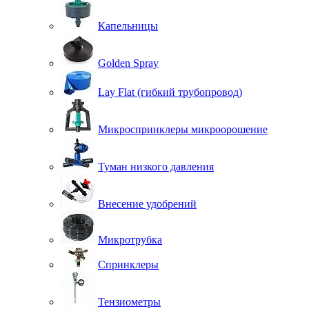
Капельницы
Golden Spray
Lay Flat (гибкий трубопровод)
Микроспринклеры микроорошение
Туман низкого давления
Внесение удобрений
Микротрубка
Спринклеры
Тензиометры