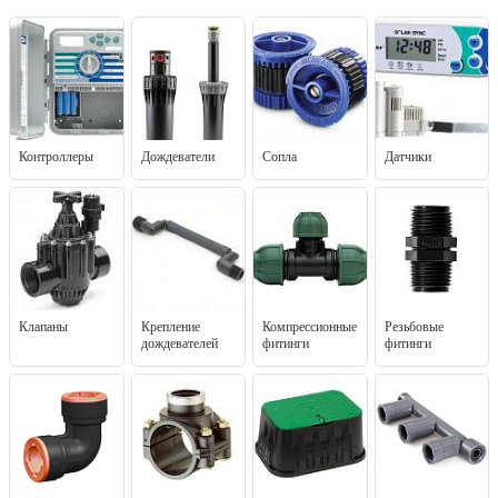
Контроллеры
Дождеватели
Сопла
Датчики
Клапаны
Крепление
Компрессионные
Резьбовые
дождевателей
фитинги
фитинги