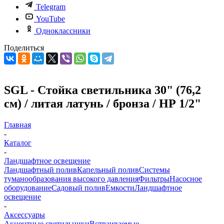
Telegram
YouTube
Одноклассники
Поделиться
SGL - Стойка светильника 30" (76,2
см) / литая латунь / бронза / НР 1/2"
Главная
-
Каталог
-
Ландшафтное освещение
Ландшафтный полив
Капельный полив
Системы
туманообразования высокого давления
Фильтры
Насосное
оборудование
Садовый полив
Емкости
Ландшафтное
освещение
-
Аксессуары
Акцентные светильники
Встраиваемые