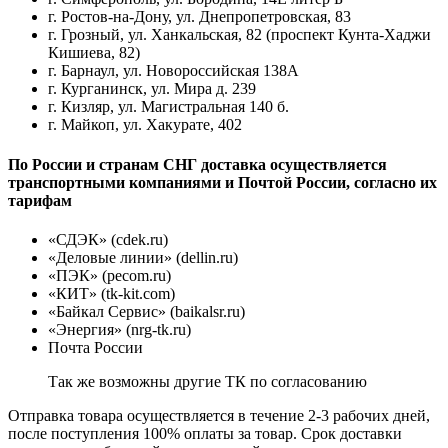
г. Ростов-на-Дону, ул. Днепропетровская, 83
г. Грозный, ул. Ханкальская, 82 (проспект Кунта-Хаджи
Кишиева, 82)
г. Барнаул, ул. Новороссийская 138А
г. Курганинск, ул. Мира д. 239
г. Кизляр, ул. Магистральная 140 б.
г. Майкоп, ул. Хакурате, 402
По России и странам СНГ доставка осуществляется
транспортными компаниями и Почтой России, согласно их
тарифам
«СДЭК» (cdek.ru)
«Деловые линии» (dellin.ru)
«ПЭК» (pecom.ru)
«КИТ» (tk-kit.com)
«Байкал Сервис» (baikalsr.ru)
«Энергия» (nrg-tk.ru)
Почта России
Так же возможны другие ТК по согласованию
Отправка товара осуществляется в течение 2-3 рабочих дней,
после поступления 100% оплаты за товар. Срок доставки