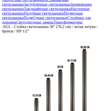
светильники
Заглублённые светильники
Заливающие
светильники
Ландшафтные светильники
Настенные
светильники
Палубные светильники
Подвесные
светильники
ПодвОдные светильники
Столбики для
дорожек
Светодиодные лампы
Трансформаторы
-
SGL - Стойка светильника 30" (76,2 см) / литая латунь /
бронза / НР 1/2"