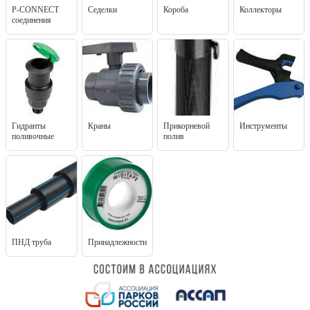
P-CONNECT
Седелки
Короба
Коллекторы
соединения
Гидранты
Краны
Прикорневой
Инструменты
поливочные
полив
ПНД труба
Принадлежности