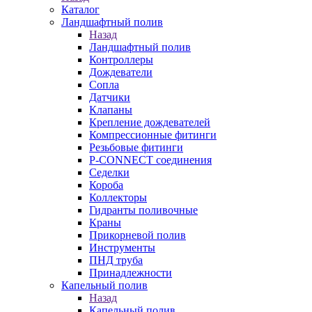
Каталог
Ландшафтный полив
Назад
Ландшафтный полив
Контроллеры
Дождеватели
Сопла
Датчики
Клапаны
Крепление дождевателей
Компрессионные фитинги
Резьбовые фитинги
P-CONNECT соединения
Седелки
Короба
Коллекторы
Гидранты поливочные
Краны
Прикорневой полив
Инструменты
ПНД труба
Принадлежности
Капельный полив
Назад
Капельный полив