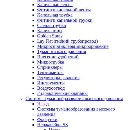
Капельные ленты
Фитинги капельной ленты
Капельная трубка
Фитинги капельной трубки
Слепая трубка
Капельницы
Golden Spray
Lay Flat (гибкий трубопровод)
Микроспринклеры микроорошение
Туман низкого давления
Внесение удобрений
Микротрубка
Спринклеры
Тензиометры
Регуляторы давления
Инструменты
Воздухоотвод
Гидравлические клапаны
Системы туманообразования высокого давления
Назад
Системы туманообразования высокого
давления
Форсунки
Нержавейка SS
Назад