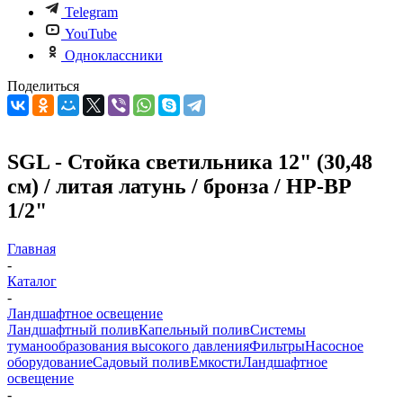
Telegram
YouTube
Одноклассники
Поделиться
SGL - Стойка светильника 12" (30,48
см) / литая латунь / бронза / НР-ВР
1/2"
Главная
-
Каталог
-
Ландшафтное освещение
Ландшафтный полив
Капельный полив
Системы
туманообразования высокого давления
Фильтры
Насосное
оборудование
Садовый полив
Емкости
Ландшафтное
освещение
-