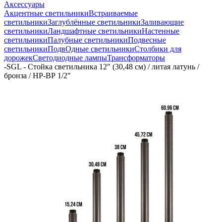
Аксессуары
Акцентные светильники
Встраиваемые
светильники
Заглублённые светильники
Заливающие
светильники
Ландшафтные светильники
Настенные
светильники
Палубные светильники
Подвесные
светильники
ПодвОдные светильники
Столбики для
дорожек
Светодиодные лампы
Трансформаторы
-
SGL - Стойка светильника 12" (30,48 см) / литая латунь /
бронза / НР-ВР 1/2"