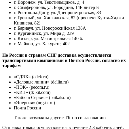
г. Воронеж, ул. Текстильщиков, д. 4
г. Симферополь, ул. Бородина, 14Е литер Б
г. Ростов-на-Дону, ул. Днепропетровская, 83
г. Грозный, ул. Ханкальская, 82 (проспект Кунта-Хаджи
Кишиева, 82)
г. Барнаул, ул. Новороссийская 138А
г. Курганинск, ул. Мира д. 239
г. Кизляр, ул. Магистральная 140 б.
г. Майкоп, ул. Хакурате, 402
По России и странам СНГ доставка осуществляется
транспортными компаниями и Почтой России, согласно их
тарифам
«СДЭК» (cdek.ru)
«Деловые линии» (dellin.ru)
«ПЭК» (pecom.ru)
«КИТ» (tk-kit.com)
«Байкал Сервис» (baikalsr.ru)
«Энергия» (nrg-tk.ru)
Почта России
Так же возможны другие ТК по согласованию
Отправка товара осуществляется в течение 2-3 рабочих дней,