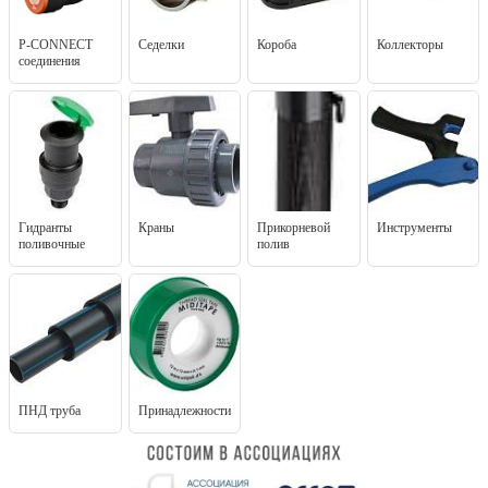
P-CONNECT
Седелки
Короба
Коллекторы
соединения
Гидранты
Краны
Прикорневой
Инструменты
поливочные
полив
ПНД труба
Принадлежности