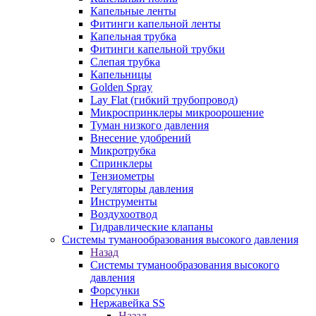
Капельные ленты
Фитинги капельной ленты
Капельная трубка
Фитинги капельной трубки
Слепая трубка
Капельницы
Golden Spray
Lay Flat (гибкий трубопровод)
Микроспринклеры микроорошение
Туман низкого давления
Внесение удобрений
Микротрубка
Спринклеры
Тензиометры
Регуляторы давления
Инструменты
Воздухоотвод
Гидравлические клапаны
Системы туманообразования высокого давления
Назад
Системы туманообразования высокого
давления
Форсунки
Нержавейка SS
Назад