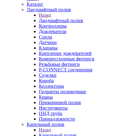
Каталог
Ландшафтный полив
Назад
Ландшафтный полив
Контроллеры
Дождеватели
Сопла
Датчики
Клапаны
Крепление дождевателей
Компрессионные фитинги
Резьбовые фитинги
P-CONNECT соединения
Седелки
Короба
Коллекторы
Гидранты поливочные
Краны
Прикорневой полив
Инструменты
ПНД труба
Принадлежности
Капельный полив
Назад
Капельный полив