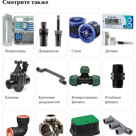
Смотрите также
Контроллеры
Дождеватели
Сопла
Датчики
Клапаны
Крепление
Компрессионные
Резьбовые
дождевателей
фитинги
фитинги