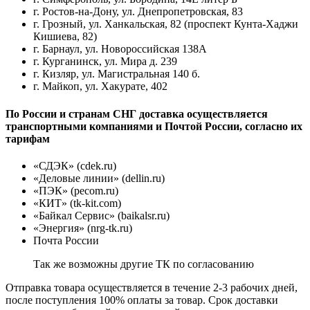
г. Ростов-на-Дону, ул. Днепропетровская, 83
г. Грозный, ул. Ханкальская, 82 (проспект Кунта-Хаджи
Кишиева, 82)
г. Барнаул, ул. Новороссийская 138А
г. Курганинск, ул. Мира д. 239
г. Кизляр, ул. Магистральная 140 б.
г. Майкоп, ул. Хакурате, 402
По России и странам СНГ доставка осуществляется
транспортными компаниями и Почтой России, согласно их
тарифам
«СДЭК» (cdek.ru)
«Деловые линии» (dellin.ru)
«ПЭК» (pecom.ru)
«КИТ» (tk-kit.com)
«Байкал Сервис» (baikalsr.ru)
«Энергия» (nrg-tk.ru)
Почта России
Так же возможны другие ТК по согласованию
Отправка товара осуществляется в течение 2-3 рабочих дней,
после поступления 100% оплаты за товар. Срок доставки