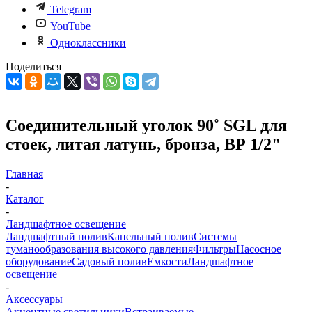
Telegram
YouTube
Одноклассники
Поделиться
Соединительный уголок 90˚ SGL для
стоек, литая латунь, бронза, ВР 1/2"
Главная
-
Каталог
-
Ландшафтное освещение
Ландшафтный полив
Капельный полив
Системы
туманообразования высокого давления
Фильтры
Насосное
оборудование
Садовый полив
Емкости
Ландшафтное
освещение
-
Аксессуары
Акцентные светильники
Встраиваемые