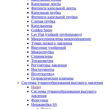
Капельные ленты
Фитинги капельной ленты
Капельная трубка
Фитинги капельной трубки
Слепая трубка
Капельницы
Golden Spray
Lay Flat (гибкий трубопровод)
Микроспринклеры микроорошение
Туман низкого давления
Внесение удобрений
Микротрубка
Спринклеры
Тензиометры
Регуляторы давления
Инструменты
Воздухоотвод
Гидравлические клапаны
Системы туманообразования высокого давления
Назад
Системы туманообразования высокого
давления
Форсунки
Нержавейка SS
Назад