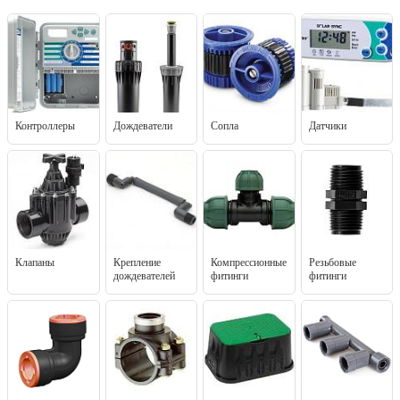
Контроллеры
Дождеватели
Сопла
Датчики
Клапаны
Крепление
Компрессионные
Резьбовые
дождевателей
фитинги
фитинги