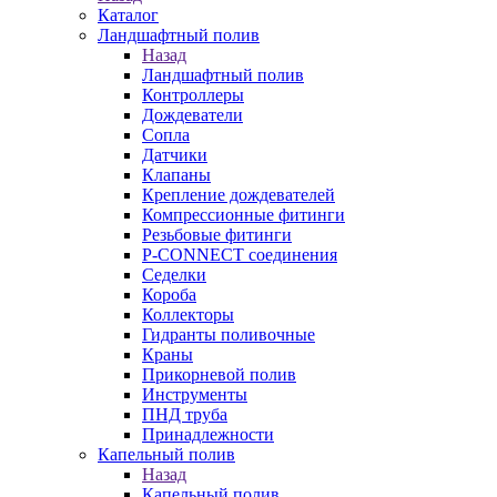
Каталог
Ландшафтный полив
Назад
Ландшафтный полив
Контроллеры
Дождеватели
Сопла
Датчики
Клапаны
Крепление дождевателей
Компрессионные фитинги
Резьбовые фитинги
P-CONNECT соединения
Седелки
Короба
Коллекторы
Гидранты поливочные
Краны
Прикорневой полив
Инструменты
ПНД труба
Принадлежности
Капельный полив
Назад
Капельный полив