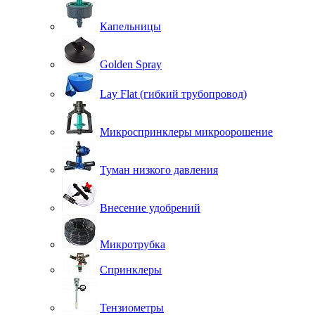
Капельницы
Golden Spray
Lay Flat (гибкий трубопровод)
Микроспринклеры микроорошение
Туман низкого давления
Внесение удобрений
Микротрубка
Спринклеры
Тензиометры