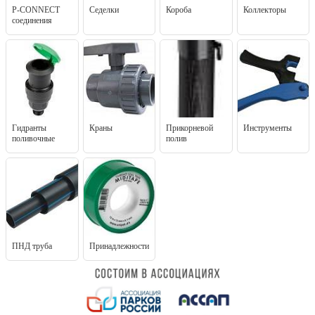
P-CONNECT
Седелки
Короба
Коллекторы
соединения
Гидранты
Краны
Прикорневой
Инструменты
поливочные
полив
ПНД труба
Принадлежности