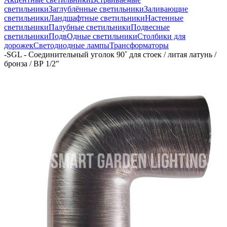
светильники
Заглублённые светильники
Заливающие
светильники
Ландшафтные светильники
Настенные
светильники
Палубные светильники
Подвесные
светильники
ПодвОдные светильники
Столбики для
дорожек
Светодиодные лампы
Трансформаторы
-
SGL - Соединительный уголок 90˚ для стоек / литая латунь /
бронза / ВР 1/2"