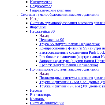
Инструменты
Воздухоотвод
Гидравлические клапаны
Системы туманообразования высокого давления
Назад
Системы туманообразования высокого давлен
Форсунки
Нержавейка SS
Назад
Нержавейка SS
Труба SS (внутри папки Нержавейка)
Компрессионные фитинги SS (внутри п
Быстроразъемные соединения Push-Lock
Резьбовые соединения (внутри папки Н
Запорная арматура (внутри папки Нерж
Крепеж (внутри папки Нержавейка)
Полиамидные системы высокого давления
Назад
Полиамидные системы высокого давлен
Трубка и фитинги 12 мм (1/2" дюйма) (
Трубка и фитинги 9,6 мм (3/8" дюйма) 
Насосы
Вентиляторы
Клапаны
Система фильтрации