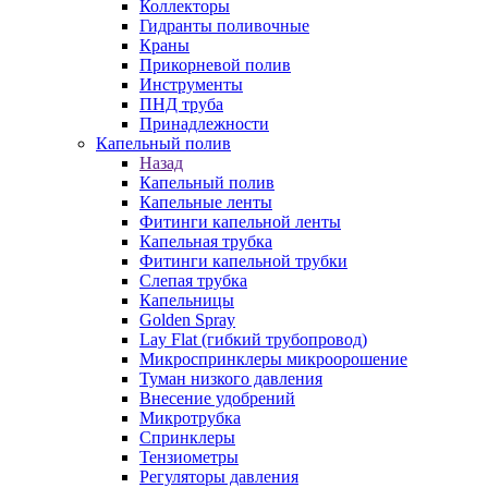
Коллекторы
Гидранты поливочные
Краны
Прикорневой полив
Инструменты
ПНД труба
Принадлежности
Капельный полив
Назад
Капельный полив
Капельные ленты
Фитинги капельной ленты
Капельная трубка
Фитинги капельной трубки
Слепая трубка
Капельницы
Golden Spray
Lay Flat (гибкий трубопровод)
Микроспринклеры микроорошение
Туман низкого давления
Внесение удобрений
Микротрубка
Спринклеры
Тензиометры
Регуляторы давления