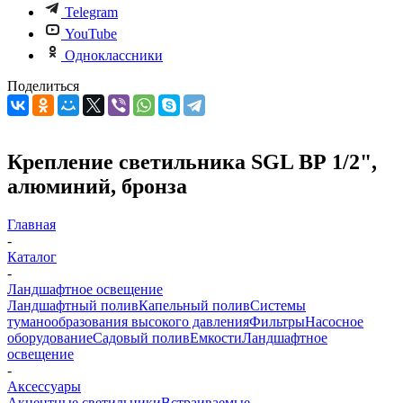
Telegram
YouTube
Одноклассники
Поделиться
Крепление светильника SGL ВР 1/2",
алюминий, бронза
Главная
-
Каталог
-
Ландшафтное освещение
Ландшафтный полив
Капельный полив
Системы
туманообразования высокого давления
Фильтры
Насосное
оборудование
Садовый полив
Емкости
Ландшафтное
освещение
-
Аксессуары
Акцентные светильники
Встраиваемые