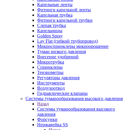
Капельные ленты
Фитинги капельной ленты
Капельная трубка
Фитинги капельной трубки
Слепая трубка
Капельницы
Golden Spray
Lay Flat (гибкий трубопровод)
Микроспринклеры микроорошение
Туман низкого давления
Внесение удобрений
Микротрубка
Спринклеры
Тензиометры
Регуляторы давления
Инструменты
Воздухоотвод
Гидравлические клапаны
Системы туманообразования высокого давления
Назад
Системы туманообразования высокого
давления
Форсунки
Нержавейка SS
Назад