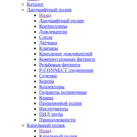
Каталог
Ландшафтный полив
Назад
Ландшафтный полив
Контроллеры
Дождеватели
Сопла
Датчики
Клапаны
Крепление дождевателей
Компрессионные фитинги
Резьбовые фитинги
P-CONNECT соединения
Седелки
Короба
Коллекторы
Гидранты поливочные
Краны
Прикорневой полив
Инструменты
ПНД труба
Принадлежности
Капельный полив
Назад
Капельный полив