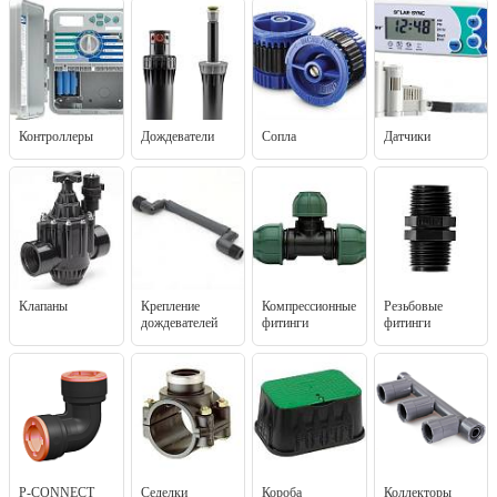
Контроллеры
Дождеватели
Сопла
Датчики
Клапаны
Крепление
Компрессионные
Резьбовые
дождевателей
фитинги
фитинги
P-CONNECT
Седелки
Короба
Коллекторы