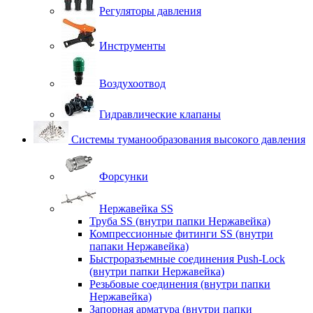
Регуляторы давления
Инструменты
Воздухоотвод
Гидравлические клапаны
Системы туманообразования высокого давления
Форсунки
Нержавейка SS
Труба SS (внутри папки Нержавейка)
Компрессионные фитинги SS (внутри
папаки Нержавейка)
Быстроразъемные соединения Push-Lock
(внутри папки Нержавейка)
Резьбовые соединения (внутри папки
Нержавейка)
Запорная арматура (внутри папки