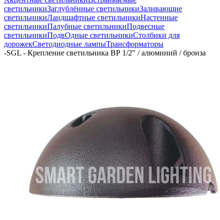
светильники
Заглублённые светильники
Заливающие
светильники
Ландшафтные светильники
Настенные
светильники
Палубные светильники
Подвесные
светильники
ПодвОдные светильники
Столбики для
дорожек
Светодиодные лампы
Трансформаторы
-
SGL - Крепление светильника ВР 1/2" / алюминий / бронза