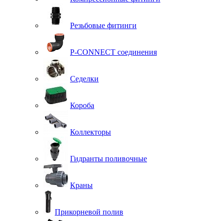
Резьбовые фитинги
P-CONNECT соединения
Седелки
Короба
Коллекторы
Гидранты поливочные
Краны
Прикорневой полив