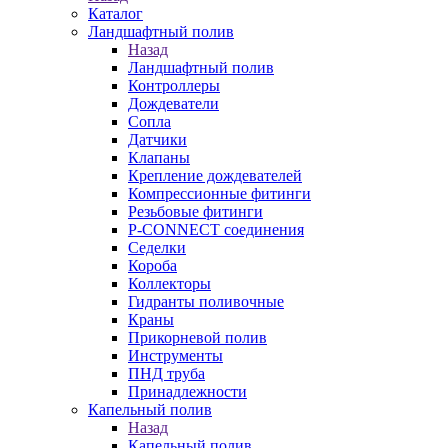
Каталог
Ландшафтный полив
Назад
Ландшафтный полив
Контроллеры
Дождеватели
Сопла
Датчики
Клапаны
Крепление дождевателей
Компрессионные фитинги
Резьбовые фитинги
P-CONNECT соединения
Седелки
Короба
Коллекторы
Гидранты поливочные
Краны
Прикорневой полив
Инструменты
ПНД труба
Принадлежности
Капельный полив
Назад
Капельный полив