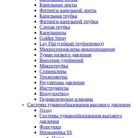
Капельные ленты
Фитинги капельной ленты
Капельная трубка
Фитинги капельной трубки
Слепая трубка
Капельницы
Golden Spray
Lay Flat (гибкий трубопровод)
Микроспринклеры микроорошение
Туман низкого давления
Внесение удобрений
Микротрубка
Спринклеры
Тензиометры
Регуляторы давления
Инструменты
Воздухоотвод
Гидравлические клапаны
Системы туманообразования высокого давления
Назад
Системы туманообразования высокого
давления
Форсунки
Нержавейка SS
Назад