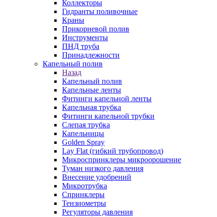
Коллекторы
Гидранты поливочные
Краны
Прикорневой полив
Инструменты
ПНД труба
Принадлежности
Капельный полив
Назад
Капельный полив
Капельные ленты
Фитинги капельной ленты
Капельная трубка
Фитинги капельной трубки
Слепая трубка
Капельницы
Golden Spray
Lay Flat (гибкий трубопровод)
Микроспринклеры микроорошение
Туман низкого давления
Внесение удобрений
Микротрубка
Спринклеры
Тензиометры
Регуляторы давления