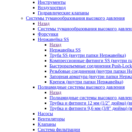
Инструменты
Воздухоотвод
Гидравлические клапаны
Системы туманообразования высокого давления
Назад
Системы туманообразования высокого давлен
Форсунки
Нержавейка SS
Назад
Нержавейка SS
Труба SS (внутри папки Нержавейка)
Компрессионные фитинги SS (внутри п
Быстроразъемные соединения Push-Lock
Резьбовые соединения (внутри папки Н
Запорная арматура (внутри папки Нерж
Крепеж (внутри папки Нержавейка)
Полиамидные системы высокого давления
Назад
Полиамидные системы высокого давлен
Трубка и фитинги 12 мм (1/2" дюйма) (
Трубка и фитинги 9,6 мм (3/8" дюйма) 
Насосы
Вентиляторы
Клапаны
Система фильтрации