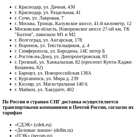
г. Краснодар, ул. Дачная, 430
г. Краснодар, ул. Раздельная, 41
г. Сочи, ул. Лавровая, 7
г. Москва, Троицк, Калужское шоссе, 41-й километр, 12
Московская область, Новорижское шоссе 27-ой км, ТК
"Балтия", павильон М1 и М2
г. Волгоград, ул. Ангарская, 178
г. Воронеж, ул. Текстильщиков, д. 4
г. Симферополь, ул. Бородина, 14Е литер Б
г. Ростов-на-Дону, ул. Днепропетровская, 83
г. Грозный, ул. Ханкальская, 82 (проспект Кунта-Хаджи
Кишиева, 82)
г. Барнаул, ул. Новороссийская 138А
г. Курганинск, ул. Мира д. 239
г. Кизляр, ул. Магистральная 140 б.
г. Майкоп, ул. Хакурате, 402
По России и странам СНГ доставка осуществляется
транспортными компаниями и Почтой России, согласно их
тарифам
«СДЭК» (cdek.ru)
«Деловые линии» (dellin.ru)
«ПЭК» (pecom.ru)