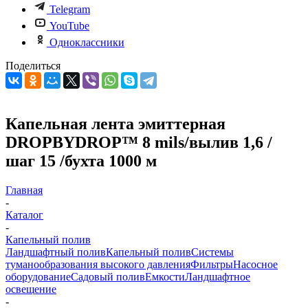
Telegram
YouTube
Одноклассники
Поделиться
Капельная лента эмиттерная
DROPBYDROP™ 8 mils/вылив 1,6 /
шаг 15 /бухта 1000 м
Главная
-
Каталог
-
Капельный полив
Ландшафтный полив
Капельный полив
Системы
туманообразования высокого давления
Фильтры
Насосное
оборудование
Садовый полив
Емкости
Ландшафтное
освещение
-