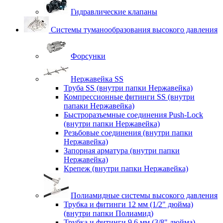
Гидравлические клапаны
Системы туманообразования высокого давления
Форсунки
Нержавейка SS
Труба SS (внутри папки Нержавейка)
Компрессионные фитинги SS (внутри
папаки Нержавейка)
Быстроразъемные соединения Push-Lock
(внутри папки Нержавейка)
Резьбовые соединения (внутри папки
Нержавейка)
Запорная арматура (внутри папки
Нержавейка)
Крепеж (внутри папки Нержавейка)
Полиамидные системы высокого давления
Трубка и фитинги 12 мм (1/2" дюйма)
(внутри папки Полиамид)
Трубка и фитинги 9,6 мм (3/8" дюйма)