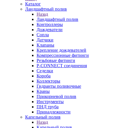
Каталог
Ландшафтный полив
Назад
Ландшафтный полив
Контроллеры
Дождеватели
Сопла
Датчики
Клапаны
Крепление дождевателей
Компрессионные фитинги
Резьбовые фитинги
P-CONNECT соединения
Седелки
Короба
Коллекторы
Гидранты поливочные
Краны
Прикорневой полив
Инструменты
ПНД труба
Принадлежности
Капельный полив
Назад
Капельный полив