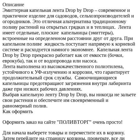
Описание
Эмиттерная капельная лента Drop by Drop – современное и
практичное изделие для садоводов, сельхозпроизводителей и
огородников. Это отличная альтернатива традиционному
поливу растений на открытых грядках и в теплицах. Лента
имеет отдельные, плоские капельницы (эмиттеры),
встроенные на определенном расстоянии друг от друга. При
капельном поливе жидкость поступает напрямую к корневой
системе и расходуется намного экономнее. Капельная лента
Drop by Drop прекрасно работает как от емкости (бочки,
еврокуба), так и от водопровода или насоса.
Лента выполнена из высококачественного полиэтилена,
устойчивого к УФ-излучению и коррозии, что гарантирует
продолжительный срок службы. Самоочищающиеся
капельницы предотвращают загрязнения внутри лабиринта
даже при низких рабочих давлениях.
Выбрав капельную ленту Drop by Drop, вы никогда не зальете
свои растения и обеспечите им своевременный и
равномерный полив.
Как оформить
Оформить заказ на сайте "ПОЛИВТОРГ" очень просто!
Для начала выберете товары и переместите их в корзину.
Затем перейдите на страницу корзины, проверьте, все ли