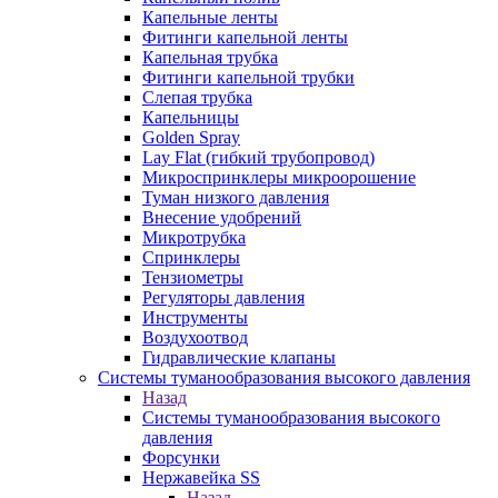
Капельные ленты
Фитинги капельной ленты
Капельная трубка
Фитинги капельной трубки
Слепая трубка
Капельницы
Golden Spray
Lay Flat (гибкий трубопровод)
Микроспринклеры микроорошение
Туман низкого давления
Внесение удобрений
Микротрубка
Спринклеры
Тензиометры
Регуляторы давления
Инструменты
Воздухоотвод
Гидравлические клапаны
Системы туманообразования высокого давления
Назад
Системы туманообразования высокого
давления
Форсунки
Нержавейка SS
Назад