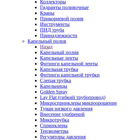
Коллекторы
Гидранты поливочные
Краны
Прикорневой полив
Инструменты
ПНД труба
Принадлежности
Капельный полив
Назад
Капельный полив
Капельные ленты
Фитинги капельной ленты
Капельная трубка
Фитинги капельной трубки
Слепая трубка
Капельницы
Golden Spray
Lay Flat (гибкий трубопровод)
Микроспринклеры микроорошение
Туман низкого давления
Внесение удобрений
Микротрубка
Спринклеры
Тензиометры
Регуляторы давления