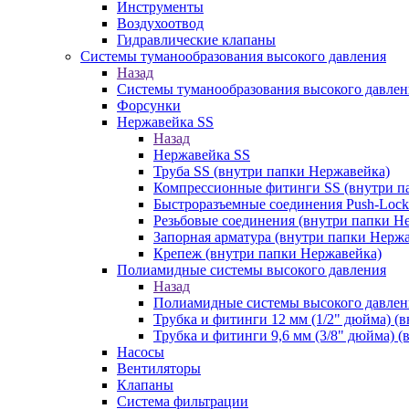
Инструменты
Воздухоотвод
Гидравлические клапаны
Системы туманообразования высокого давления
Назад
Системы туманообразования высокого давлен
Форсунки
Нержавейка SS
Назад
Нержавейка SS
Труба SS (внутри папки Нержавейка)
Компрессионные фитинги SS (внутри п
Быстроразъемные соединения Push-Lock
Резьбовые соединения (внутри папки Н
Запорная арматура (внутри папки Нерж
Крепеж (внутри папки Нержавейка)
Полиамидные системы высокого давления
Назад
Полиамидные системы высокого давлен
Трубка и фитинги 12 мм (1/2" дюйма) (
Трубка и фитинги 9,6 мм (3/8" дюйма) 
Насосы
Вентиляторы
Клапаны
Система фильтрации