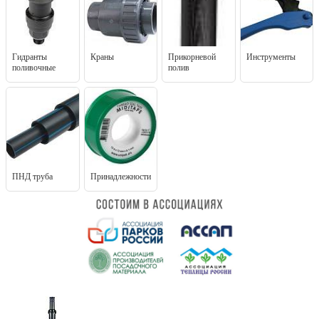
Гидранты
Краны
Прикорневой
Инструменты
поливочные
полив
ПНД труба
Принадлежности