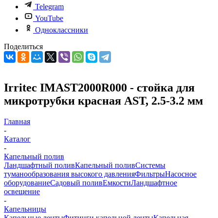
Telegram
YouTube
Одноклассники
Поделиться
Irritec IMAST2000R000 - стойка для
микротрубки красная AST, 2.5-3.2 мм
Главная
-
Каталог
-
Капельный полив
Ландшафтный полив
Капельный полив
Системы
туманообразования высокого давления
Фильтры
Насосное
оборудование
Садовый полив
Емкости
Ландшафтное
освещение
-
Капельницы
Капельные ленты
Фитинги капельной ленты
Капельная