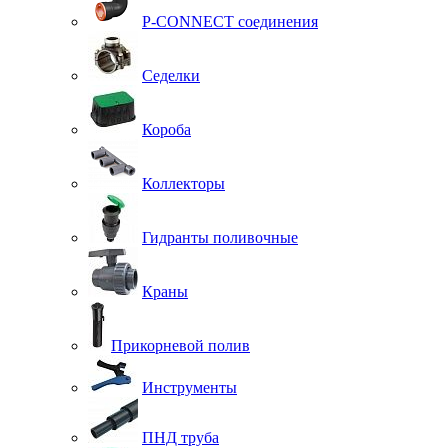
P-CONNECT соединения
Седелки
Короба
Коллекторы
Гидранты поливочные
Краны
Прикорневой полив
Инструменты
ПНД труба