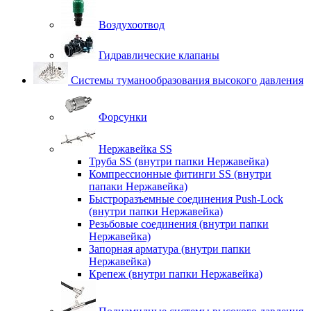
Воздухоотвод
Гидравлические клапаны
Системы туманообразования высокого давления
Форсунки
Нержавейка SS
Труба SS (внутри папки Нержавейка)
Компрессионные фитинги SS (внутри
папаки Нержавейка)
Быстроразъемные соединения Push-Lock
(внутри папки Нержавейка)
Резьбовые соединения (внутри папки
Нержавейка)
Запорная арматура (внутри папки
Нержавейка)
Крепеж (внутри папки Нержавейка)