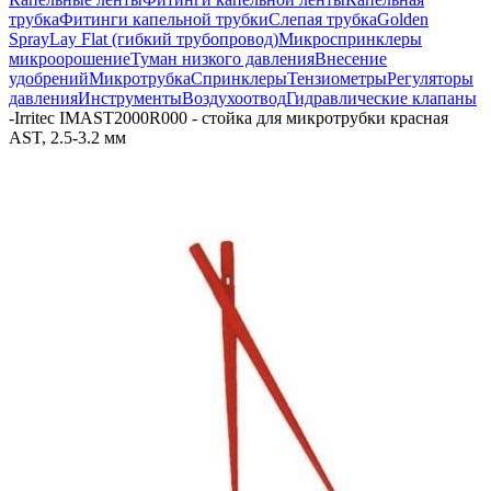
трубка
Фитинги капельной трубки
Слепая трубка
Golden
Spray
Lay Flat (гибкий трубопровод)
Микроспринклеры
микроорошение
Туман низкого давления
Внесение
удобрений
Микротрубка
Спринклеры
Тензиометры
Регуляторы
давления
Инструменты
Воздухоотвод
Гидравлические клапаны
-
Irritec IMAST2000R000 - стойка для микротрубки красная
AST, 2.5-3.2 мм