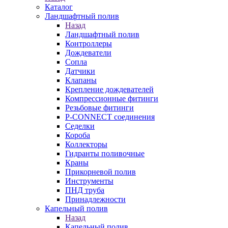
Каталог
Ландшафтный полив
Назад
Ландшафтный полив
Контроллеры
Дождеватели
Сопла
Датчики
Клапаны
Крепление дождевателей
Компрессионные фитинги
Резьбовые фитинги
P-CONNECT соединения
Седелки
Короба
Коллекторы
Гидранты поливочные
Краны
Прикорневой полив
Инструменты
ПНД труба
Принадлежности
Капельный полив
Назад
Капельный полив