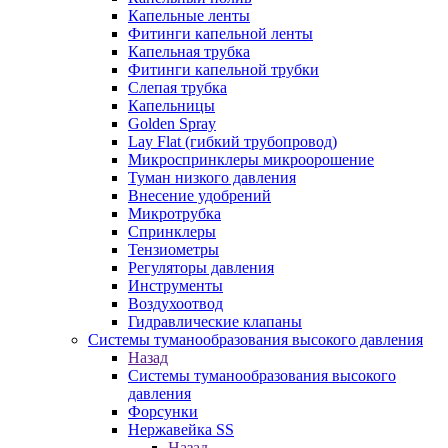
Капельные ленты
Фитинги капельной ленты
Капельная трубка
Фитинги капельной трубки
Слепая трубка
Капельницы
Golden Spray
Lay Flat (гибкий трубопровод)
Микроспринклеры микроорошение
Туман низкого давления
Внесение удобрений
Микротрубка
Спринклеры
Тензиометры
Регуляторы давления
Инструменты
Воздухоотвод
Гидравлические клапаны
Системы туманообразования высокого давления
Назад
Системы туманообразования высокого
давления
Форсунки
Нержавейка SS
Назад