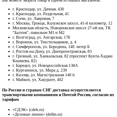
Вы можете забрать товар в одном из наших магазинов:
г. Краснодар, ул. Дачная, 430
г. Краснодар, ул. Раздельная, 41
г. Сочи, ул. Лавровая, 7
г. Москва, Троицк, Калужское шоссе, 41-й километр, 12
Московская область, Новорижское шоссе 27-ой км, ТК
"Балтия", павильон М1 и М2
г. Волгоград, ул. Ангарская, 178
г. Воронеж, ул. Текстильщиков, д. 4
г. Симферополь, ул. Бородина, 14Е литер Б
г. Ростов-на-Дону, ул. Днепропетровская, 83
г. Грозный, ул. Ханкальская, 82 (проспект Кунта-Хаджи
Кишиева, 82)
г. Барнаул, ул. Новороссийская 138А
г. Курганинск, ул. Мира д. 239
г. Кизляр, ул. Магистральная 140 б.
г. Майкоп, ул. Хакурате, 402
По России и странам СНГ доставка осуществляется
транспортными компаниями и Почтой России, согласно их
тарифам
«СДЭК» (cdek.ru)
«Деловые линии» (dellin.ru)