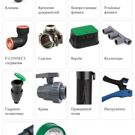
Клапаны
Крепление
Компрессионные
Резьбовые
дождевателей
фитинги
фитинги
P-CONNECT
Седелки
Короба
Коллекторы
соединения
Гидранты
Краны
Прикорневой
Инструменты
поливочные
полив