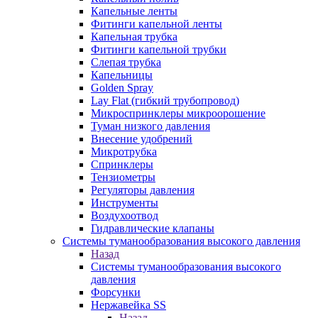
Капельные ленты
Фитинги капельной ленты
Капельная трубка
Фитинги капельной трубки
Слепая трубка
Капельницы
Golden Spray
Lay Flat (гибкий трубопровод)
Микроспринклеры микроорошение
Туман низкого давления
Внесение удобрений
Микротрубка
Спринклеры
Тензиометры
Регуляторы давления
Инструменты
Воздухоотвод
Гидравлические клапаны
Системы туманообразования высокого давления
Назад
Системы туманообразования высокого
давления
Форсунки
Нержавейка SS
Назад