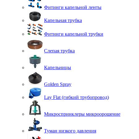
Фитинги капельной ленты
Капельная трубка
Фитинги капельной трубки
Слепая трубка
Капельницы
Golden Spray
Lay Flat (гибкий трубопровод)
Микроспринклеры микроорошение
Туман низкого давления