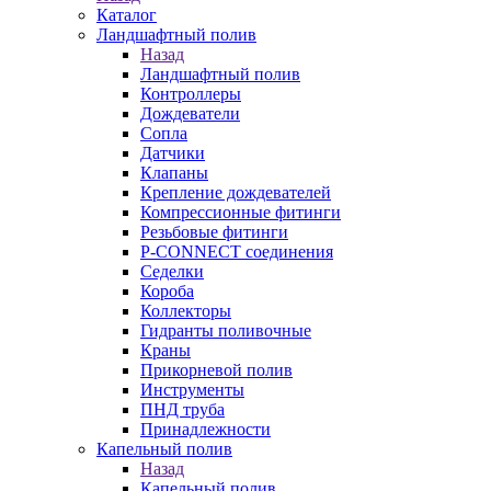
Каталог
Ландшафтный полив
Назад
Ландшафтный полив
Контроллеры
Дождеватели
Сопла
Датчики
Клапаны
Крепление дождевателей
Компрессионные фитинги
Резьбовые фитинги
P-CONNECT соединения
Седелки
Короба
Коллекторы
Гидранты поливочные
Краны
Прикорневой полив
Инструменты
ПНД труба
Принадлежности
Капельный полив
Назад
Капельный полив