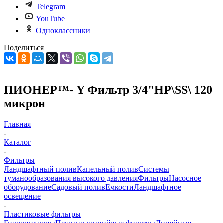
Telegram
YouTube
Одноклассники
Поделиться
ПИОНЕР™- Y Фильтр 3/4"НР\SS\ 120
микрон
Главная
-
Каталог
-
Фильтры
Ландшафтный полив
Капельный полив
Системы
туманообразования высокого давления
Фильтры
Насосное
оборудование
Садовый полив
Емкости
Ландшафтное
освещение
-
Пластиковые фильтры
Гидроциклоны
Песчано-гравийные фильтры
Линейные