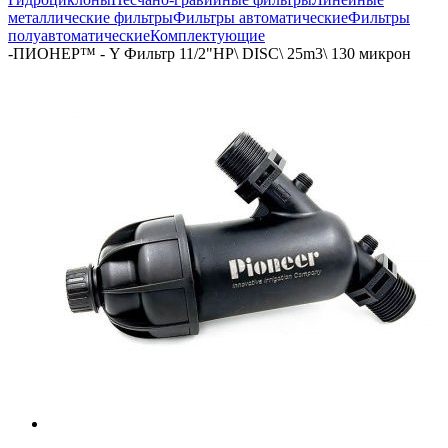
металлические фильтры
Фильтры автоматические
Фильтры
полуавтоматические
Комплектующие
-
ПИОНЕР™ - Y Фильтр 11/2"НР\ DISC\ 25m3\ 130 микрон