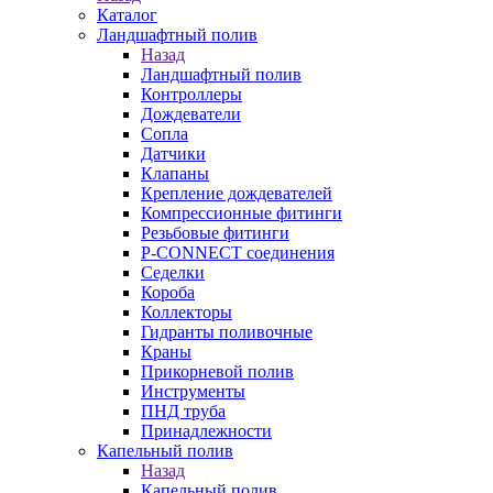
Каталог
Ландшафтный полив
Назад
Ландшафтный полив
Контроллеры
Дождеватели
Сопла
Датчики
Клапаны
Крепление дождевателей
Компрессионные фитинги
Резьбовые фитинги
P-CONNECT соединения
Седелки
Короба
Коллекторы
Гидранты поливочные
Краны
Прикорневой полив
Инструменты
ПНД труба
Принадлежности
Капельный полив
Назад
Капельный полив