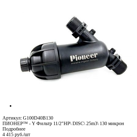
Артикул:
G100D40B130
ПИОНЕР™ - Y Фильтр 11/2"НР\ DISC\ 25m3\ 130 микрон
Подробнее
4 415
руб.
/шт