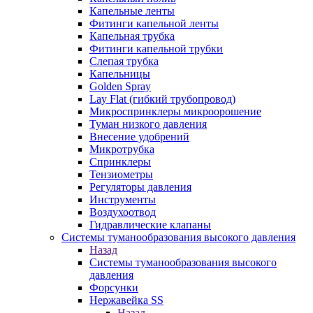
Капельные ленты
Фитинги капельной ленты
Капельная трубка
Фитинги капельной трубки
Слепая трубка
Капельницы
Golden Spray
Lay Flat (гибкий трубопровод)
Микроспринклеры микроорошение
Туман низкого давления
Внесение удобрений
Микротрубка
Спринклеры
Тензиометры
Регуляторы давления
Инструменты
Воздухоотвод
Гидравлические клапаны
Системы туманообразования высокого давления
Назад
Системы туманообразования высокого
давления
Форсунки
Нержавейка SS
Назад