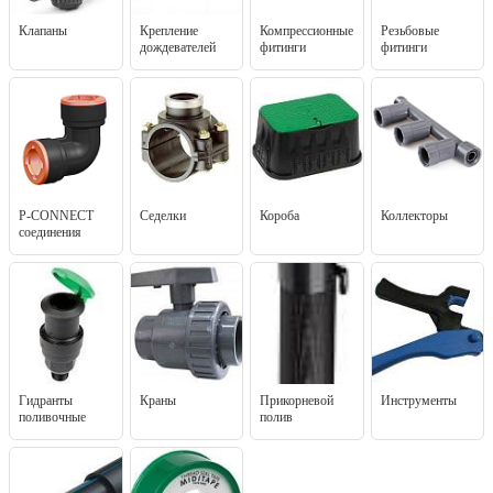
Клапаны
Крепление
Компрессионные
Резьбовые
дождевателей
фитинги
фитинги
P-CONNECT
Седелки
Короба
Коллекторы
соединения
Гидранты
Краны
Прикорневой
Инструменты
поливочные
полив