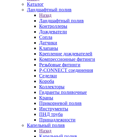
Каталог
Ландшафтный полив
Назад
Ландшафтный полив
Контроллеры
Дождеватели
Сопла
Датчики
Клапаны
Крепление дождевателей
Компрессионные фитинги
Резьбовые фитинги
P-CONNECT соединения
Седелки
Короба
Коллекторы
Гидранты поливочные
Краны
Прикорневой полив
Инструменты
ПНД труба
Принадлежности
Капельный полив
Назад
Капельный полив