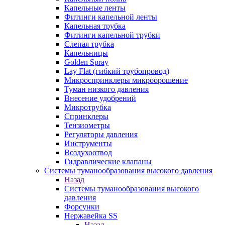
Капельные ленты
Фитинги капельной ленты
Капельная трубка
Фитинги капельной трубки
Слепая трубка
Капельницы
Golden Spray
Lay Flat (гибкий трубопровод)
Микроспринклеры микроорошение
Туман низкого давления
Внесение удобрений
Микротрубка
Спринклеры
Тензиометры
Регуляторы давления
Инструменты
Воздухоотвод
Гидравлические клапаны
Системы туманообразования высокого давления
Назад
Системы туманообразования высокого
давления
Форсунки
Нержавейка SS
Назад