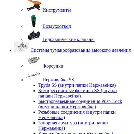
Инструменты
Воздухоотвод
Гидравлические клапаны
Системы туманообразования высокого давления
Форсунки
Нержавейка SS
Труба SS (внутри папки Нержавейка)
Компрессионные фитинги SS (внутри
папаки Нержавейка)
Быстроразъемные соединения Push-Lock
(внутри папки Нержавейка)
Резьбовые соединения (внутри папки
Нержавейка)
Запорная арматура (внутри папки
Нержавейка)
Крепеж (внутри папки Нержавейка)