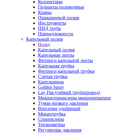
Коллекторы
Гидранты поливочные
Краны
Прикорневой полив
Инструменты
ПНД труба
Принадлежности
Капельный полив
Назад
Капельный полив
Капельные ленты
Фитинги капельной ленты
Капельная трубка
Фитинги капельной трубки
Слепая трубка
Капельницы
Golden Spray
Lay Flat (гибкий трубопровод)
Микроспринклеры микроорошение
Туман низкого давления
Внесение удобрений
Микротрубка
Спринклеры
Тензиометры
Регуляторы давления