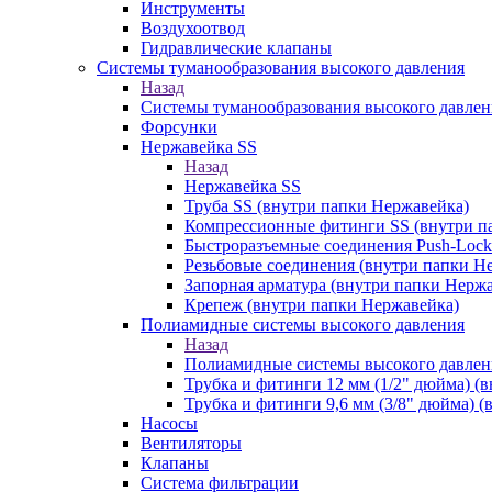
Инструменты
Воздухоотвод
Гидравлические клапаны
Системы туманообразования высокого давления
Назад
Системы туманообразования высокого давлен
Форсунки
Нержавейка SS
Назад
Нержавейка SS
Труба SS (внутри папки Нержавейка)
Компрессионные фитинги SS (внутри п
Быстроразъемные соединения Push-Lock
Резьбовые соединения (внутри папки Н
Запорная арматура (внутри папки Нерж
Крепеж (внутри папки Нержавейка)
Полиамидные системы высокого давления
Назад
Полиамидные системы высокого давлен
Трубка и фитинги 12 мм (1/2" дюйма) (
Трубка и фитинги 9,6 мм (3/8" дюйма) 
Насосы
Вентиляторы
Клапаны
Система фильтрации