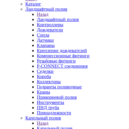
Каталог
Ландшафтный полив
Назад
Ландшафтный полив
Контроллеры
Дождеватели
Сопла
Датчики
Клапаны
Крепление дождевателей
Компрессионные фитинги
Резьбовые фитинги
P-CONNECT соединения
Седелки
Короба
Коллекторы
Гидранты поливочные
Краны
Прикорневой полив
Инструменты
ПНД труба
Принадлежности
Капельный полив
Назад
Капельный полив