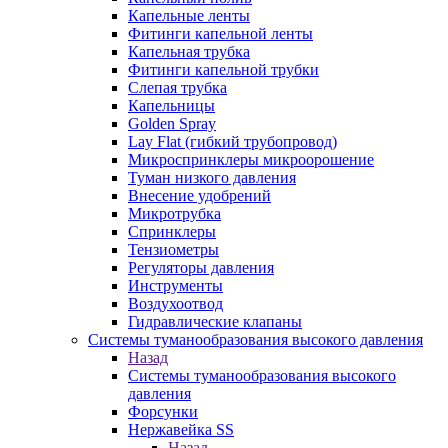
Капельные ленты
Фитинги капельной ленты
Капельная трубка
Фитинги капельной трубки
Слепая трубка
Капельницы
Golden Spray
Lay Flat (гибкий трубопровод)
Микроспринклеры микроорошение
Туман низкого давления
Внесение удобрений
Микротрубка
Спринклеры
Тензиометры
Регуляторы давления
Инструменты
Воздухоотвод
Гидравлические клапаны
Системы туманообразования высокого давления
Назад
Системы туманообразования высокого
давления
Форсунки
Нержавейка SS
Назад