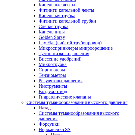
Капельные ленты
Фитинги капельной ленты
Капельная трубка
Фитинги капельной трубки
Слепая трубка
Капельницы
Golden Spray
Lay Flat (гибкий трубопровод)
Микроспринклеры микроорошение
Туман низкого давления
Внесение удобрений
Микротрубка
Спринклеры
Тензиометры
Регуляторы давления
Инструменты
Воздухоотвод
Гидравлические клапаны
Системы туманообразования высокого давления
Назад
Системы туманообразования высокого
давления
Форсунки
Нержавейка SS
Назад