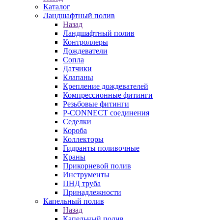
Каталог
Ландшафтный полив
Назад
Ландшафтный полив
Контроллеры
Дождеватели
Сопла
Датчики
Клапаны
Крепление дождевателей
Компрессионные фитинги
Резьбовые фитинги
P-CONNECT соединения
Седелки
Короба
Коллекторы
Гидранты поливочные
Краны
Прикорневой полив
Инструменты
ПНД труба
Принадлежности
Капельный полив
Назад
Капельный полив