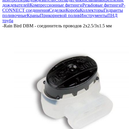
дождевателей
Компрессионные фитинги
Резьбовые фитинги
P-
CONNECT соединения
Седелки
Короба
Коллекторы
Гидранты
поливочные
Краны
Прикорневой полив
Инструменты
ПНД
труба
-
Rain Bird DBM - cоединитель проводов 2х2.5/3х1.5 мм