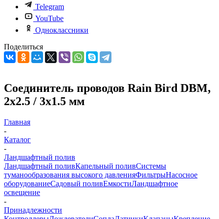
Telegram
YouTube
Одноклассники
Поделиться
Соединитель проводов Rain Bird DBM,
2x2.5 / 3x1.5 мм
Главная
-
Каталог
-
Ландшафтный полив
Ландшафтный полив
Капельный полив
Системы
туманообразования высокого давления
Фильтры
Насосное
оборудование
Садовый полив
Емкости
Ландшафтное
освещение
-
Принадлежности
Контроллеры
Дождеватели
Сопла
Датчики
Клапаны
Крепление