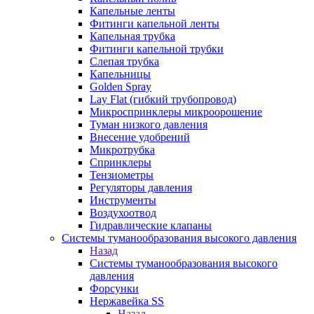
Капельные ленты
Фитинги капельной ленты
Капельная трубка
Фитинги капельной трубки
Слепая трубка
Капельницы
Golden Spray
Lay Flat (гибкий трубопровод)
Микроспринклеры микроорошение
Туман низкого давления
Внесение удобрений
Микротрубка
Спринклеры
Тензиометры
Регуляторы давления
Инструменты
Воздухоотвод
Гидравлические клапаны
Системы туманообразования высокого давления
Назад
Системы туманообразования высокого
давления
Форсунки
Нержавейка SS
Назад