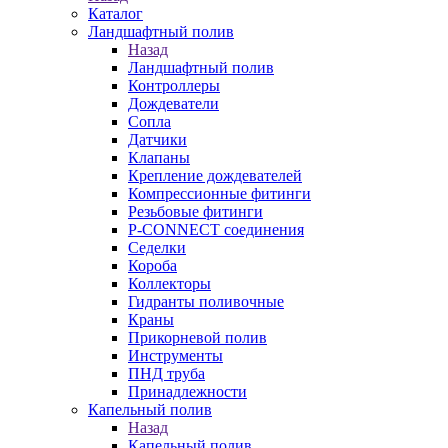
Каталог
Ландшафтный полив
Назад
Ландшафтный полив
Контроллеры
Дождеватели
Сопла
Датчики
Клапаны
Крепление дождевателей
Компрессионные фитинги
Резьбовые фитинги
P-CONNECT соединения
Седелки
Короба
Коллекторы
Гидранты поливочные
Краны
Прикорневой полив
Инструменты
ПНД труба
Принадлежности
Капельный полив
Назад
Капельный полив