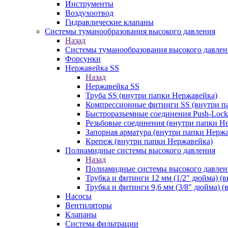
Инструменты
Воздухоотвод
Гидравлические клапаны
Системы туманообразования высокого давления
Назад
Системы туманообразования высокого давлен
Форсунки
Нержавейка SS
Назад
Нержавейка SS
Труба SS (внутри папки Нержавейка)
Компрессионные фитинги SS (внутри п
Быстроразъемные соединения Push-Lock
Резьбовые соединения (внутри папки Н
Запорная арматура (внутри папки Нерж
Крепеж (внутри папки Нержавейка)
Полиамидные системы высокого давления
Назад
Полиамидные системы высокого давлен
Трубка и фитинги 12 мм (1/2" дюйма) (
Трубка и фитинги 9,6 мм (3/8" дюйма) 
Насосы
Вентиляторы
Клапаны
Система фильтрации