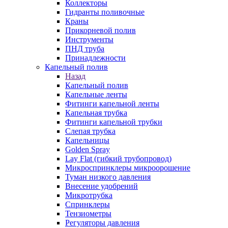
Коллекторы
Гидранты поливочные
Краны
Прикорневой полив
Инструменты
ПНД труба
Принадлежности
Капельный полив
Назад
Капельный полив
Капельные ленты
Фитинги капельной ленты
Капельная трубка
Фитинги капельной трубки
Слепая трубка
Капельницы
Golden Spray
Lay Flat (гибкий трубопровод)
Микроспринклеры микроорошение
Туман низкого давления
Внесение удобрений
Микротрубка
Спринклеры
Тензиометры
Регуляторы давления