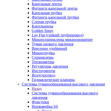
Капельные ленты
Фитинги капельной ленты
Капельная трубка
Фитинги капельной трубки
Слепая трубка
Капельницы
Golden Spray
Lay Flat (гибкий трубопровод)
Микроспринклеры микроорошение
Туман низкого давления
Внесение удобрений
Микротрубка
Спринклеры
Тензиометры
Регуляторы давления
Инструменты
Воздухоотвод
Гидравлические клапаны
Системы туманообразования высокого давления
Назад
Системы туманообразования высокого
давления
Форсунки
Нержавейка SS
Назад