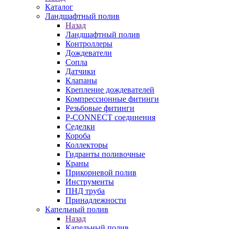
Каталог
Ландшафтный полив
Назад
Ландшафтный полив
Контроллеры
Дождеватели
Сопла
Датчики
Клапаны
Крепление дождевателей
Компрессионные фитинги
Резьбовые фитинги
P-CONNECT соединения
Седелки
Короба
Коллекторы
Гидранты поливочные
Краны
Прикорневой полив
Инструменты
ПНД труба
Принадлежности
Капельный полив
Назад
Капельный полив