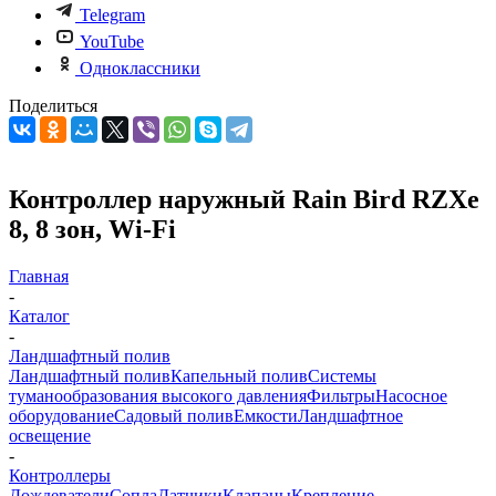
Telegram
YouTube
Одноклассники
Поделиться
Контроллер наружный Rain Bird RZXe
8, 8 зон, Wi-Fi
Главная
-
Каталог
-
Ландшафтный полив
Ландшафтный полив
Капельный полив
Системы
туманообразования высокого давления
Фильтры
Насосное
оборудование
Садовый полив
Емкости
Ландшафтное
освещение
-
Контроллеры
Дождеватели
Сопла
Датчики
Клапаны
Крепление