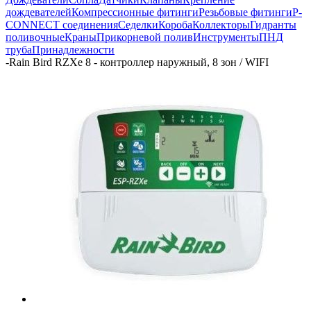
дождевателей
Компрессионные фитинги
Резьбовые фитинги
P-
CONNECT соединения
Седелки
Короба
Коллекторы
Гидранты
поливочные
Краны
Прикорневой полив
Инструменты
ПНД
труба
Принадлежности
-
Rain Bird RZXe 8 - контроллер наружный, 8 зон / WIFI