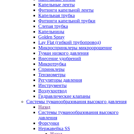
Капельные ленты
Фитинги капельной ленты
Капельная трубка
Фитинги капельной трубки
Слепая трубка
Капельницы
Golden Spray
Lay Flat (гибкий трубопровод)
Микроспринклеры микроорошение
Туман низкого давления
Внесение удобрений
Микротрубка
Спринклеры
Тензиометры
Регуляторы давления
Инструменты
Воздухоотвод
Гидравлические клапаны
Системы туманообразования высокого давления
Назад
Системы туманообразования высокого
давления
Форсунки
Нержавейка SS
Назад