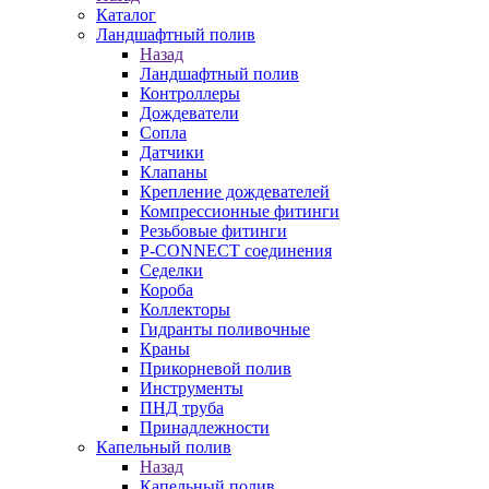
Каталог
Ландшафтный полив
Назад
Ландшафтный полив
Контроллеры
Дождеватели
Сопла
Датчики
Клапаны
Крепление дождевателей
Компрессионные фитинги
Резьбовые фитинги
P-CONNECT соединения
Седелки
Короба
Коллекторы
Гидранты поливочные
Краны
Прикорневой полив
Инструменты
ПНД труба
Принадлежности
Капельный полив
Назад
Капельный полив