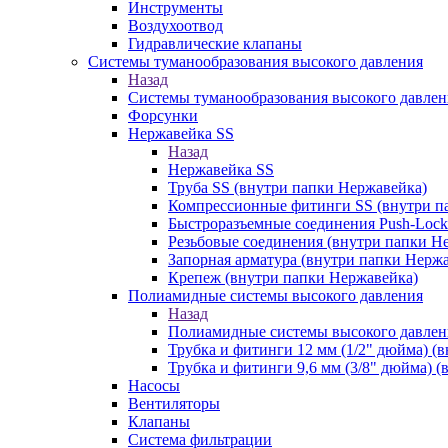
Инструменты
Воздухоотвод
Гидравлические клапаны
Системы туманообразования высокого давления
Назад
Системы туманообразования высокого давлен
Форсунки
Нержавейка SS
Назад
Нержавейка SS
Труба SS (внутри папки Нержавейка)
Компрессионные фитинги SS (внутри п
Быстроразъемные соединения Push-Lock
Резьбовые соединения (внутри папки Н
Запорная арматура (внутри папки Нерж
Крепеж (внутри папки Нержавейка)
Полиамидные системы высокого давления
Назад
Полиамидные системы высокого давлен
Трубка и фитинги 12 мм (1/2" дюйма) (
Трубка и фитинги 9,6 мм (3/8" дюйма) 
Насосы
Вентиляторы
Клапаны
Система фильтрации