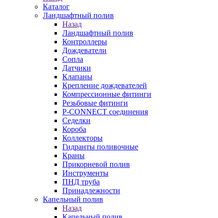
Каталог
Ландшафтный полив
Назад
Ландшафтный полив
Контроллеры
Дождеватели
Сопла
Датчики
Клапаны
Крепление дождевателей
Компрессионные фитинги
Резьбовые фитинги
P-CONNECT соединения
Седелки
Короба
Коллекторы
Гидранты поливочные
Краны
Прикорневой полив
Инструменты
ПНД труба
Принадлежности
Капельный полив
Назад
Капельный полив