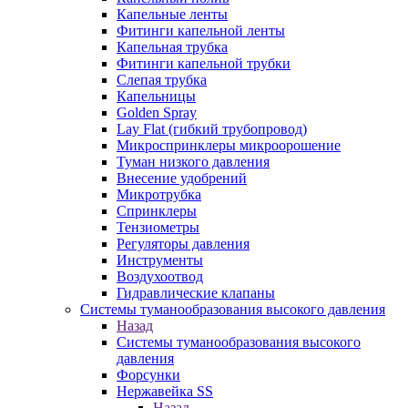
Капельные ленты
Фитинги капельной ленты
Капельная трубка
Фитинги капельной трубки
Слепая трубка
Капельницы
Golden Spray
Lay Flat (гибкий трубопровод)
Микроспринклеры микроорошение
Туман низкого давления
Внесение удобрений
Микротрубка
Спринклеры
Тензиометры
Регуляторы давления
Инструменты
Воздухоотвод
Гидравлические клапаны
Системы туманообразования высокого давления
Назад
Системы туманообразования высокого
давления
Форсунки
Нержавейка SS
Назад