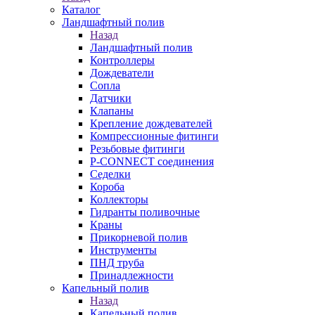
Каталог
Ландшафтный полив
Назад
Ландшафтный полив
Контроллеры
Дождеватели
Сопла
Датчики
Клапаны
Крепление дождевателей
Компрессионные фитинги
Резьбовые фитинги
P-CONNECT соединения
Седелки
Короба
Коллекторы
Гидранты поливочные
Краны
Прикорневой полив
Инструменты
ПНД труба
Принадлежности
Капельный полив
Назад
Капельный полив