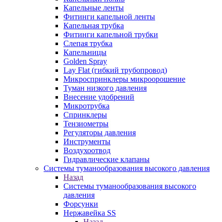
Капельные ленты
Фитинги капельной ленты
Капельная трубка
Фитинги капельной трубки
Слепая трубка
Капельницы
Golden Spray
Lay Flat (гибкий трубопровод)
Микроспринклеры микроорошение
Туман низкого давления
Внесение удобрений
Микротрубка
Спринклеры
Тензиометры
Регуляторы давления
Инструменты
Воздухоотвод
Гидравлические клапаны
Системы туманообразования высокого давления
Назад
Системы туманообразования высокого
давления
Форсунки
Нержавейка SS
Назад