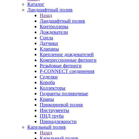
Каталог
Ландшафтный полив
Назад
Ландшафтный полив
Контроллеры
Дождеватели
Сопла
Датчики
Клапаны
Крепление дождевателей
Компрессионные фитинги
Резьбовые фитинги
P-CONNECT соединения
Седелки
Короба
Коллекторы
Гидранты поливочные
Краны
Прикорневой полив
Инструменты
ПНД труба
Принадлежности
Капельный полив
Назад
Капельный полив