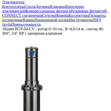
Дождеватели
Контроллеры
Сопла
Датчики
Клапаны
Крепление
дождевателей
Компрессионные фитинги
Резьбовые фитинги
P-
CONNECT соединения
Седелки
Короба
Коллекторы
Гидранты
поливочные
Краны
Прикорневой полив
Инструменты
ПНД
труба
Принадлежности
-
Hunter PGP-04-CV - ротор h=10 см., R=4,9-14 м., сектор 40-
360°, 3/4" ВР c запорным клапаном