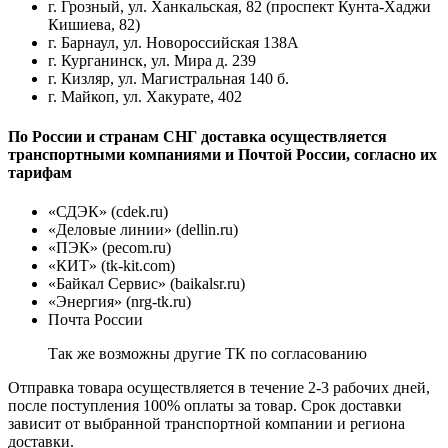
г. Грозный, ул. Ханкальская, 82 (проспект Кунта-Хаджи
Кишиева, 82)
г. Барнаул, ул. Новороссийская 138А
г. Курганинск, ул. Мира д. 239
г. Кизляр, ул. Магистральная 140 б.
г. Майкоп, ул. Хакурате, 402
По России и странам СНГ доставка осуществляется
транспортными компаниями и Почтой России, согласно их
тарифам
«СДЭК» (cdek.ru)
«Деловые линии» (dellin.ru)
«ПЭК» (pecom.ru)
«КИТ» (tk-kit.com)
«Байкал Сервис» (baikalsr.ru)
«Энергия» (nrg-tk.ru)
Почта России
Так же возможны другие ТК по согласованию
Отправка товара осуществляется в течение 2-3 рабочих дней,
после поступления 100% оплаты за товар. Срок доставки
зависит от выбранной транспортной компании и региона
доставки.