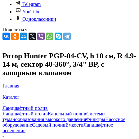
Telegram
YouTube
Одноклассники
Поделиться
Ротор Hunter PGP-04-CV, h 10 см, R 4.9-
14 м, сектор 40-360°, 3/4" ВР, с
запорным клапаном
Главная
-
Каталог
-
Ландшафтный полив
Ландшафтный полив
Капельный полив
Системы
туманообразования высокого давления
Фильтры
Насосное
оборудование
Садовый полив
Емкости
Ландшафтное
освещение
-