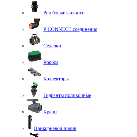
Резьбовые фитинги
P-CONNECT соединения
Седелки
Короба
Коллекторы
Гидранты поливочные
Краны
Прикорневой полив