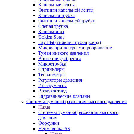
Капельные ленты
Фитинги капельной ленты
Капельная трубка
Фитинги капельной трубки
Слепая трубка
Капельницы
Golden Spray
Lay Flat (гибкий трубопровод)
Микроспринклеры микроорошение
Туман низкого давления
Внесение удобрений
Микротрубка
Спринклеры
Тензиометры
Регуляторы давления
Инструменты
Воздухоотвод
Гидравлические клапаны
Системы туманообразования высокого давления
Назад
Системы туманообразования высокого
давления
Форсунки
Нержавейка SS
Назад