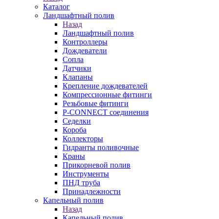
Каталог
Ландшафтный полив
Назад
Ландшафтный полив
Контроллеры
Дождеватели
Сопла
Датчики
Клапаны
Крепление дождевателей
Компрессионные фитинги
Резьбовые фитинги
P-CONNECT соединения
Седелки
Короба
Коллекторы
Гидранты поливочные
Краны
Прикорневой полив
Инструменты
ПНД труба
Принадлежности
Капельный полив
Назад
Капельный полив