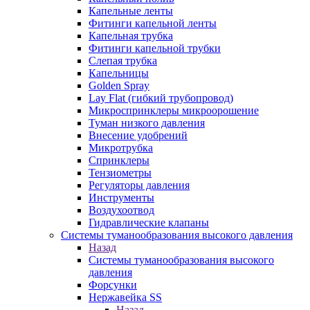
Капельные ленты
Фитинги капельной ленты
Капельная трубка
Фитинги капельной трубки
Слепая трубка
Капельницы
Golden Spray
Lay Flat (гибкий трубопровод)
Микроспринклеры микроорошение
Туман низкого давления
Внесение удобрений
Микротрубка
Спринклеры
Тензиометры
Регуляторы давления
Инструменты
Воздухоотвод
Гидравлические клапаны
Системы туманообразования высокого давления
Назад
Системы туманообразования высокого
давления
Форсунки
Нержавейка SS
Назад