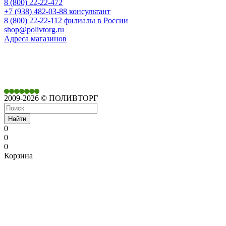
8 (800) 22-22-472
+7 (938) 482-03-88 консультант
8 (800) 22-22-112 филиалы в России
shop@polivtorg.ru
Адреса магазинов
350901,
г. Краснодар,
ул. Дачная, д. 430
2009-2026 © ПОЛИВТОРГ
Найти
0
0
0
Корзина