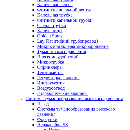
Капельные ленты
Фитинги капельной ленты
Капельная трубка
Фитинги капельной трубки
Слепая трубка
Капельницы
Golden Spray
Lay Flat (гибкий трубопровод)
Микроспринклеры микроорошение
Туман низкого давления
Внесение удобрений
Микротрубка
Спринклеры
Тензиометры
Регуляторы давления
Инструменты
Воздухоотвод
Гидравлические клапаны
Системы туманообразования высокого давления
Назад
Системы туманообразования высокого
давления
Форсунки
Нержавейка SS
Назад