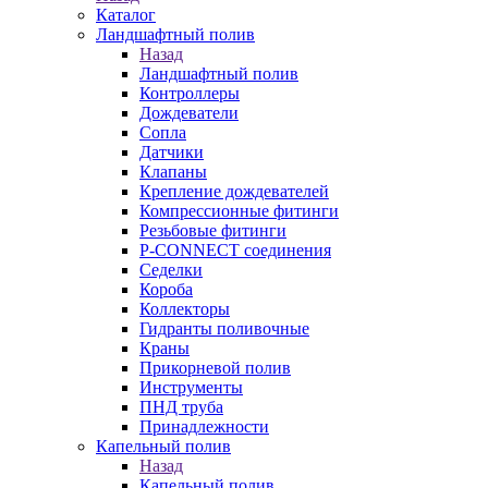
Каталог
Ландшафтный полив
Назад
Ландшафтный полив
Контроллеры
Дождеватели
Сопла
Датчики
Клапаны
Крепление дождевателей
Компрессионные фитинги
Резьбовые фитинги
P-CONNECT соединения
Седелки
Короба
Коллекторы
Гидранты поливочные
Краны
Прикорневой полив
Инструменты
ПНД труба
Принадлежности
Капельный полив
Назад
Капельный полив