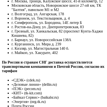
г. Москва, Троицк, Калужское шоссе, 41-й километр, 12
Московская область, Новорижское шоссе 27-ой км, ТК
"Балтия", павильон М1 и М2
г. Волгоград, ул. Ангарская, 178
г. Воронеж, ул. Текстильщиков, д. 4
г. Симферополь, ул. Бородина, 14Е литер Б
г. Ростов-на-Дону, ул. Днепропетровская, 83
г. Грозный, ул. Ханкальская, 82 (проспект Кунта-Хаджи
Кишиева, 82)
г. Барнаул, ул. Новороссийская 138А
г. Курганинск, ул. Мира д. 239
г. Кизляр, ул. Магистральная 140 б.
г. Майкоп, ул. Хакурате, 402
По России и странам СНГ доставка осуществляется
транспортными компаниями и Почтой России, согласно их
тарифам
«СДЭК» (cdek.ru)
«Деловые линии» (dellin.ru)
«ПЭК» (pecom.ru)
«КИТ» (tk-kit.com)
«Байкал Сервис» (baikalsr.ru)
«Энергия» (nrg-tk.ru)
Почта России