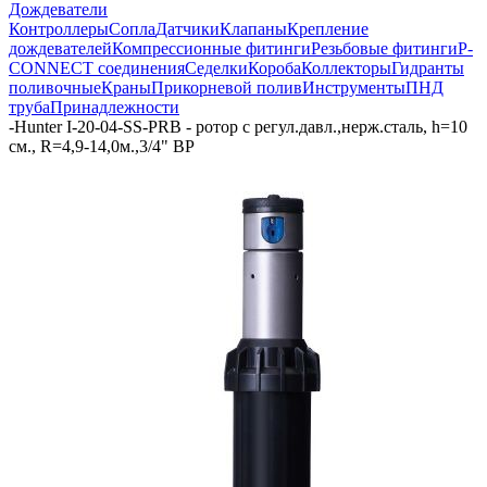
Дождеватели
Контроллеры
Сопла
Датчики
Клапаны
Крепление
дождевателей
Компрессионные фитинги
Резьбовые фитинги
P-
CONNECT соединения
Седелки
Короба
Коллекторы
Гидранты
поливочные
Краны
Прикорневой полив
Инструменты
ПНД
труба
Принадлежности
-
Hunter I-20-04-SS-PRB - ротор с регул.давл.,нерж.сталь, h=10
см., R=4,9-14,0м.,3/4" ВР