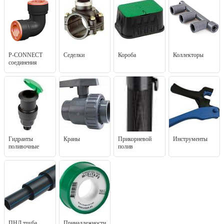
P-CONNECT
Седелки
Короба
Коллекторы
соединения
Гидранты
Краны
Прикорневой
Инструменты
поливочные
полив
ПНД труба
Принадлежности