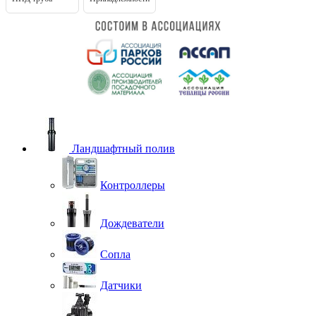
Ландшафтный полив
Контроллеры
Дождеватели
Сопла
Датчики