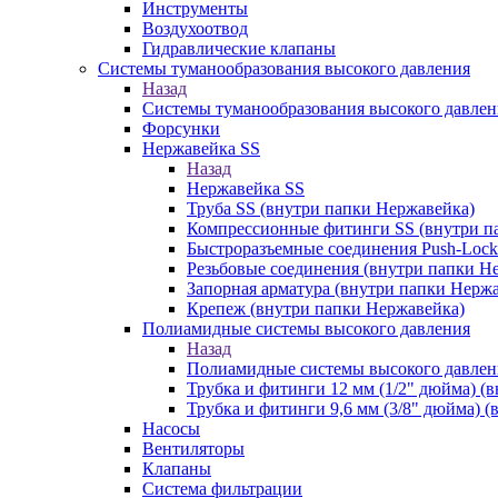
Инструменты
Воздухоотвод
Гидравлические клапаны
Системы туманообразования высокого давления
Назад
Системы туманообразования высокого давлен
Форсунки
Нержавейка SS
Назад
Нержавейка SS
Труба SS (внутри папки Нержавейка)
Компрессионные фитинги SS (внутри п
Быстроразъемные соединения Push-Lock
Резьбовые соединения (внутри папки Н
Запорная арматура (внутри папки Нерж
Крепеж (внутри папки Нержавейка)
Полиамидные системы высокого давления
Назад
Полиамидные системы высокого давлен
Трубка и фитинги 12 мм (1/2" дюйма) (
Трубка и фитинги 9,6 мм (3/8" дюйма) 
Насосы
Вентиляторы
Клапаны
Система фильтрации