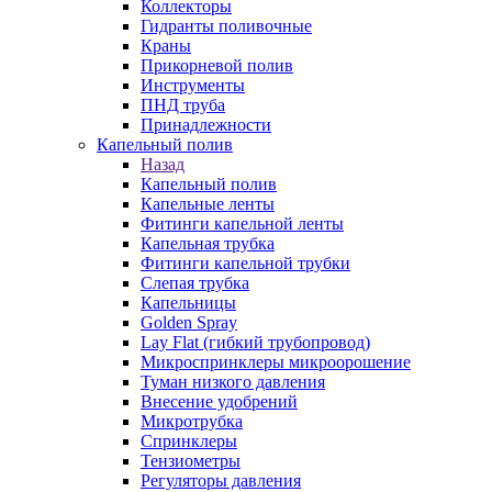
Коллекторы
Гидранты поливочные
Краны
Прикорневой полив
Инструменты
ПНД труба
Принадлежности
Капельный полив
Назад
Капельный полив
Капельные ленты
Фитинги капельной ленты
Капельная трубка
Фитинги капельной трубки
Слепая трубка
Капельницы
Golden Spray
Lay Flat (гибкий трубопровод)
Микроспринклеры микроорошение
Туман низкого давления
Внесение удобрений
Микротрубка
Спринклеры
Тензиометры
Регуляторы давления